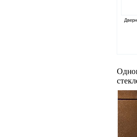
Дверн
Одно
стекл