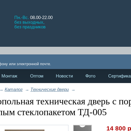
Пн.-Вс.
08.00-22.00
без выходных,
без праздников
Противопо
!
фону или электронной почте.
Монтаж
Оптом
Новости
Фото
Сертифика
→
Каталог
→
Технические двери
→
польная техническая дверь с п
лым стеклопакетом ТД-005
14 800
р