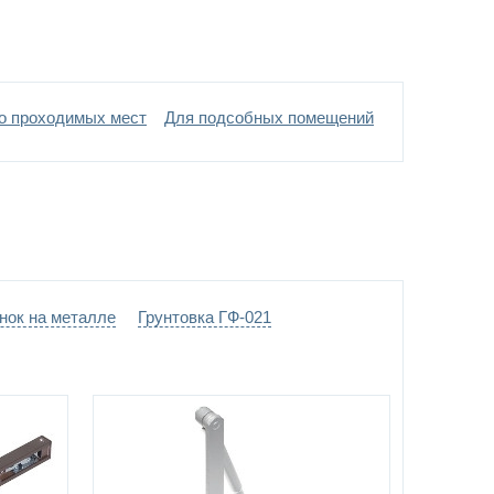
ать цвет по каталогу цветов RAL
йный противопожарный круглый стеклопакет EI60
полнено огнеупорным гелем)
о проходимых мест
Для подсобных помещений
нок на металле
Грунтовка ГФ-021