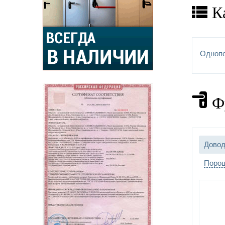
Отдел
К
Допо
Одноп
Ф
Довод
Порош