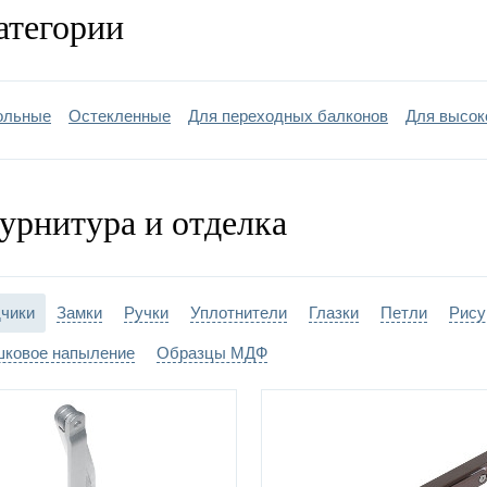
ка двери:
покраска – порошковое напыление –
выбр
атегории
дверной глазок, верхний замок. многосло
лнительно:
(пространство между слоями №3 и №4 за
ольные
Остекленные
Для переходных балконов
Для высок
урнитура и отделка
чики
Замки
Ручки
Уплотнители
Глазки
Петли
Рису
ковое напыление
Образцы МДФ