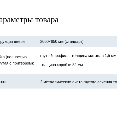
араметры товара
рукция двери:
2050×850 мм (стандарт)
гнутый профиль, толщина металла 1,5 мм
бка (полностью
утая с притвором):
толщина коробки 84 мм
тно:
2 металлических листа гнутого сечения т
:
«ПРО-САМ»
и:
на закрытых подшипниках диаметром 20 