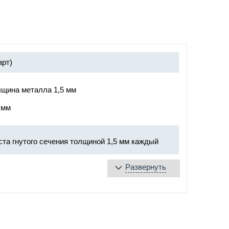
арт)
лщина металла 1,5 мм
 мм
ста гнутого сечения толщиной 1,5 мм каждый
Развернуть
er»
никах диаметром 20 мм
вое напыление –
выбрать цвет по каталогу RAL