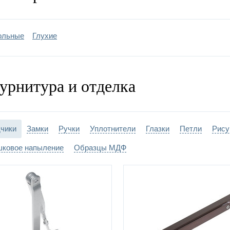
ольные
Глухие
урнитура и отделка
чики
Замки
Ручки
Уплотнители
Глазки
Петли
Рису
ковое напыление
Образцы МДФ