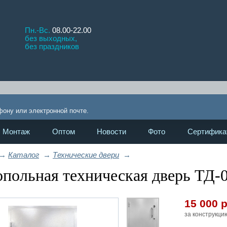
Пн.-Вс.
08.00-22.00
без выходных,
без праздников
П
!
фону или электронной почте.
Монтаж
Оптом
Новости
Фото
Сертифика
→
Каталог
→
Технические двери
→
польная техническая дверь ТД-
15 000
р
за конструкци