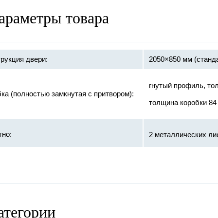
араметры товара
рукция двери:
2050×850 мм (станд
гнутый профиль, то
ка (полностью замкнутая с притвором):
толщина коробки 84
тно:
2 металлических ли
:
цилиндровый «Bord
и:
на закрытых подшип
ка двери:
покраска – порошко
атегории