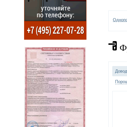
Одноп
Ф
Довод
Порош