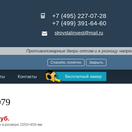
+7 (495) 227-07-28
+7 (499) 391-64-60
stroystalinvest@mail.ru
ротивопожарные двери оптом и в розницу напрямую от произв
Спасибо, понятно
Закрыть
Бесплатный замер
ты
Контакты
079
уб.
ю в размере 2050×850 мм