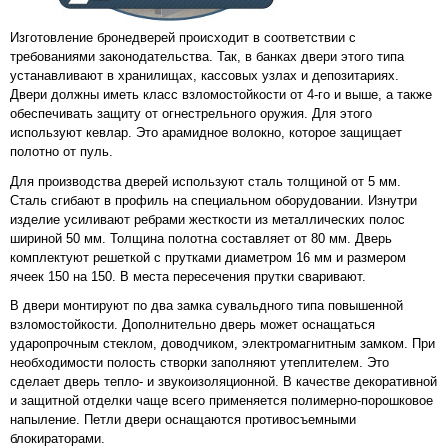
Изготовление бронедверей происходит в соответствии с
требованиями законодательства. Так, в банках двери этого типа
устанавливают в хранилищах, кассовых узлах и депозитариях.
Двери должны иметь класс взломостойкости от 4-го и выше, а также
обеспечивать защиту от огнестрельного оружия. Для этого
используют кевлар. Это арамидное волокно, которое защищает
полотно от пуль.
Для производства дверей используют сталь толщиной от 5 мм.
Сталь сгибают в профиль на специальном оборудовании. Изнутри
изделие усиливают ребрами жесткости из металлических полос
шириной 50 мм. Толщина полотна составляет от 80 мм. Дверь
комплектуют решеткой с прутками диаметром 16 мм и размером
ячеек 150 на 150. В места пересечения прутки сваривают.
В двери монтируют по два замка сувальдного типа повышенной
взломостойкости. Дополнительно дверь может оснащаться
ударопрочным стеклом, доводчиком, электромагнитным замком. При
необходимости полость створки заполняют утеплителем. Это
сделает дверь тепло- и звукоизоляционной. В качестве декоративной
и защитной отделки чаще всего применяется полимерно-порошковое
напыление. Петли двери оснащаются противосъемными
блокираторами.