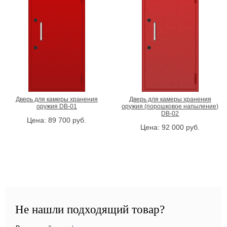
не важно
не важно
нет
однопольная (1 створка)
Отделка
Ручка
не важно
не важно
грунтовка ГФ-021
cкоба
порошковое напыление
Стекло
Дверь для камеры хранения
Дверь для камеры хранения
оружия DB-01
оружия (порошковое напыление)
не важно
DB-02
Цена:
89 700
руб.
глухое полотно
Цена:
92 000
руб.
Подобрать
Не нашли подходящий товар?