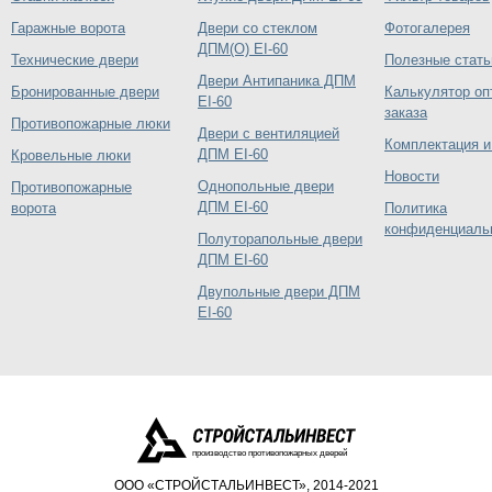
Гаражные ворота
Двери со стеклом
Фотогалерея
ДПМ(О) EI-60
Технические двери
Полезные стать
Двери Антипаника ДПМ
Бронированные двери
Калькулятор оп
EI-60
заказа
Противопожарные люки
Двери с вентиляцией
Комплектация и
ДПМ EI-60
Кровельные люки
Новости
Однопольные двери
Противопожарные
ДПМ EI-60
ворота
Политика
конфиденциаль
Полуторапольные двери
ДПМ EI-60
Двупольные двери ДПМ
EI-60
производство противопожарных дверей
ООО «СТРОЙСТАЛЬИНВЕСТ», 2014-2021