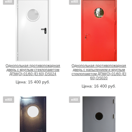
Огнестойкость
Конструкция
не важно
не важно
EI-60
однопольная (1 створка)
полуторная (створки 1+0,5)
двустворчатая (створки 1+1)
Отделка
Ручка
не важно
не важно
грунтовка ГФ-021
огнестойкая "DOORLOCK"
порошковое напыление
антипаника (пуш-бар)
Однопольная противопожарная
Однопольная противопожарная
"Страж"
дверь с круглым стеклопакетом
дверь с напылением и круглым
ДПМ(О)-01/60 (EI 60) DS024
стеклопакетом ДПМ(О)-01/60 (EI
60) DS020
Цена:
15 400
руб.
Стекло
Цена:
16 400
руб.
не важно
круглое стекло
Подобрать