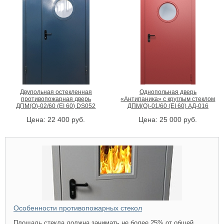
Двупольная остекленная
Однопольная дверь
противопожарная дверь
«Антипаника» с круглым стеклом
ДПМ(О)-02/60 (EI 60) DS052
ДПМ(О)-01/60 (EI 60) АД-016
Цена:
22 400
руб.
Цена:
25 000
руб.
Особенности противопожарных стекол
Площадь стекла должна занимать не более 25% от общей