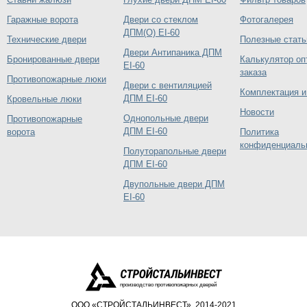
Гаражные ворота
Двери со стеклом
Фотогалерея
ДПМ(О) EI-60
Технические двери
Полезные стать
Двери Антипаника ДПМ
Бронированные двери
Калькулятор оп
EI-60
заказа
Противопожарные люки
Двери с вентиляцией
Комплектация и
ДПМ EI-60
Кровельные люки
Новости
Однопольные двери
Противопожарные
ДПМ EI-60
ворота
Политика
конфиденциаль
Полуторапольные двери
ДПМ EI-60
Двупольные двери ДПМ
EI-60
производство противопожарных дверей
ООО «СТРОЙСТАЛЬИНВЕСТ», 2014-2021