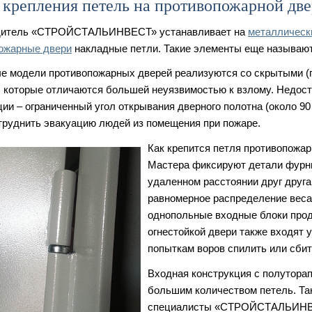
 крепления петель на противопожарной дв
дитель «СТРОЙСТАЛЬИНВЕСТ» устанавливает на
металлическ
ожарные двери
накладные петли. Такие элементы еще называю
е модели противопожарных дверей реализуются со скрытыми 
, которые отличаются большей неуязвимостью к взлому. Недос
ции – ограниченный угол открывания дверного полотна (около 90
труднить эвакуацию людей из помещения при пожаре.
Как крепится петля противопожар
Мастера фиксируют детали фурн
удаленном расстоянии друг друга
равномерное распределение веса
однопольные входные блоки прод
огнестойкой двери также входят 
попыткам воров спилить или сбит
Входная конструкция с полутора
большим количеством петель. Так
специалисты «СТРОЙСТАЛЬИНВЕ