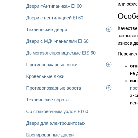
или офис
Двери «Антипаника» EI 60
Особе
Двери с вентиляцией EI 60
Качестве
Технические двери
закрыван
Двери с МДФ-панелями EI 60
износа д
Дымогазонепроницаемые EIS 60
Перечисл
Противопожарные люки
огн
не 
Кровельные люки
изн
Противопожарные ворота
про
экс
Технические ворота
исп
Со стыковочным узлом EI 60
Двери для электрощитовых
Бронированные двери