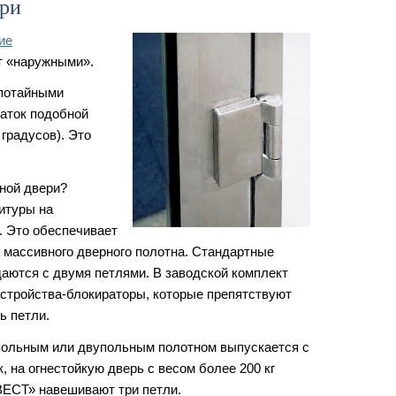
ери
ие
т «наружными».
(потайными
таток подобной
 градусов). Это
ной двери?
итуры на
. Это обеспечивает
 массивного дверного полотна. Стандартные
аются с двумя петлями. В заводской комплект
устройства-блокираторы, которые препятствуют
ь петли.
польным или двупольным полотном выпускается с
, на огнестойкую дверь с весом более 200 кг
СТ» навешивают три петли.