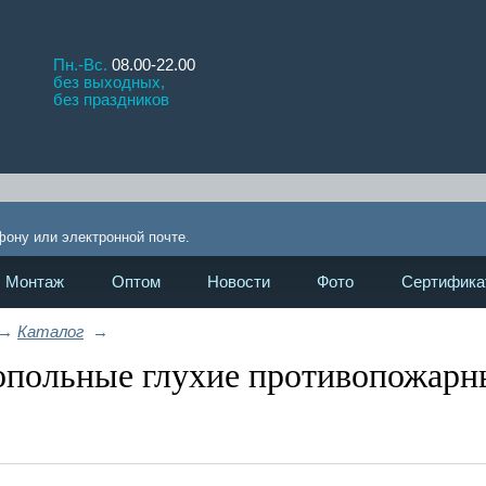
Пн.-Вс.
08.00-22.00
без выходных,
без праздников
!
фону или электронной почте.
Монтаж
Оптом
Новости
Фото
Сертифика
→
Каталог
→
польные глухие противопожарны