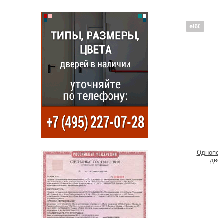
Однопо
дв