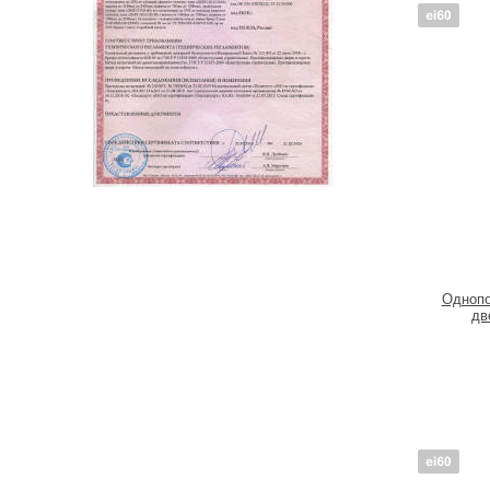
Однопо
дв