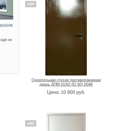
выходе
оде из
Однопольная глухая противопожарная
дверь ДПМ-01/60 (EI 60) D046
Цена:
10 900
руб.