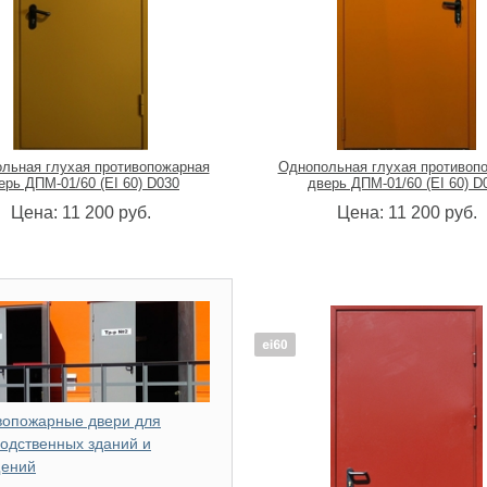
льная глухая противопожарная
Однопольная глухая противоп
ерь ДПМ-01/60 (EI 60) D030
дверь ДПМ-01/60 (EI 60) D
Цена:
11 200
руб.
Цена:
11 200
руб.
вопожарные двери для
одственных зданий и
ений