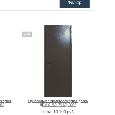
Фильтр
34 500
руб.
Отделка
не важно
грунтовка ГФ-021
у)
порошковое напыление
МДФ-панели
Дополнительно
штампованный рисунок
вентиляционная решетка
стыковочный узел
отбойник
ожарная
Однопольная противопожарная дверь
032
ДПМ-01/60 (EI 60) D002
Цена:
10 100
руб.