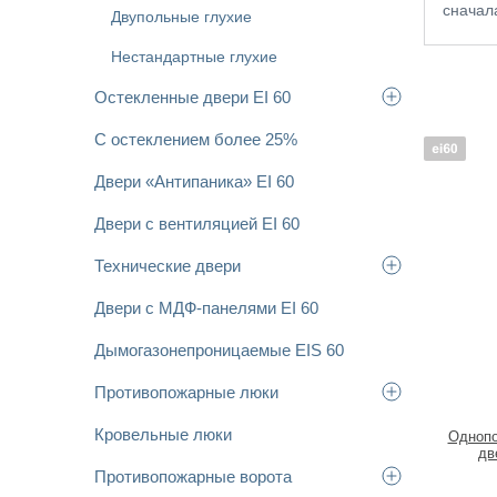
сначал
Двупольные глухие
Цена:
Нестандартные глухие
Огнес
Остекленные двери EI 60
не
С остеклением более 25%
EI
Двери «Антипаника» EI 60
Двери с вентиляцией EI 60
Технические двери
Ручка
не
Двери с МДФ-панелями EI 60
ог
Дымогазонепроницаемые EIS 60
ан
Противопожарные люки
Кровельные люки
Однопо
дв
Противопожарные ворота