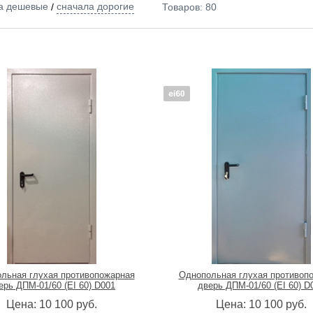
а дешевые
сначала дорогие
/
Товаров:
80
10 100
руб.
тойкость
Конструкция
 важно
не важно
-60
однопольная (1 створка)
с фрамугой (вставка сверх
с боковой вставкой
Стекло
 важно
не важно
нестойкая "DOORLOCK"
глухое полотно
типаника (пуш-бар) "Страж"
льная глухая противопожарная
Однопольная глухая противоп
ерь ДПМ-01/60 (EI 60) D001
дверь ДПМ-01/60 (EI 60) D
Подобрать
Цена:
10 100
руб.
Цена:
10 100
руб.