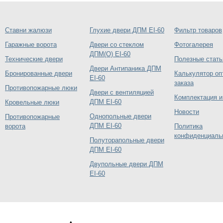
Ставни жалюзи
Глухие двери ДПМ EI-60
Фильтр товаров
Гаражные ворота
Двери со стеклом
Фотогалерея
ДПМ(О) EI-60
Технические двери
Полезные стать
Двери Антипаника ДПМ
Бронированные двери
Калькулятор оп
EI-60
заказа
Противопожарные люки
Двери с вентиляцией
Комплектация и
ДПМ EI-60
Кровельные люки
Новости
Однопольные двери
Противопожарные
ДПМ EI-60
ворота
Политика
конфиденциаль
Полуторапольные двери
ДПМ EI-60
Двупольные двери ДПМ
EI-60