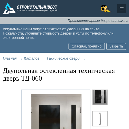
Противопожарные двери оптом и в розни
Актуальные цены могут отличаться от указанных на сайте!
Пожалуйста, уточняйте стоимость дверей и услуг по телефону или
электронной почте.
Спасибо, понятно
Закрыть
Главная
→
Каталог
→
Технические двери
→
Двупольная остекленная техническая
дверь ТД-060