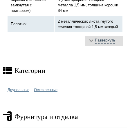
замкнутая с
металла 1,5 мм, толщина коробки
притвором):
84 мм
2 металлических листа гнутого
Полотно:
сечения толщиной 1,5 мм каждый
Замок:
сувальдный «Border»
Развернуть
на закрытых подшипниках
Петли:
диаметром 20 мм
порошковое напыление –
выбрать
Отделка двери:
Категории
цвет по каталогу RAL
Дополнительно:
стеклопакет
Двупольные
Остекленные
Фурнитура и отделка