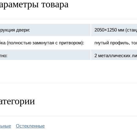
араметры товара
рукция двери:
2050×1250 мм (стан
ка (полностью замкнутая с притвором):
гнутый профиль, то
тно:
2 металлических ли
:
сувальдный «Borde
и:
на закрытых подши
ка двери:
порошковое напыле
атегории
лнительно:
стеклопакет
льные
Остекленные