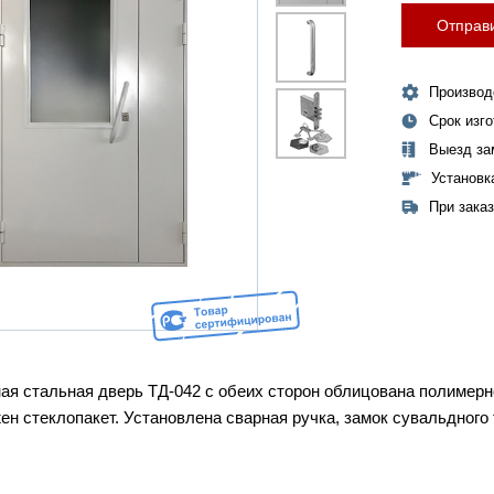
Отправи
Производ
Срок изг
Выезд за
Установк
При зака
ая стальная дверь
ТД-042
с обеих сторон облицована полимерно
ен стеклопакет. Установлена сварная ручка, замок сувальдного 