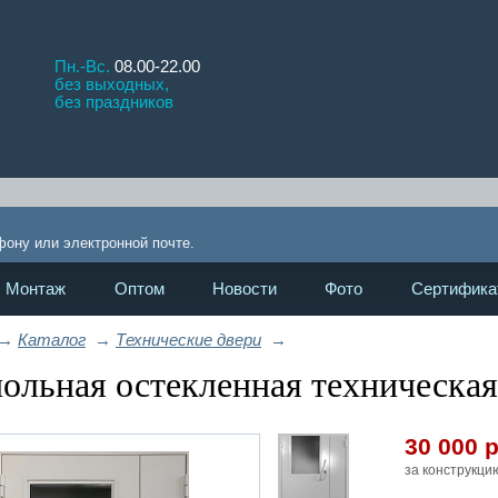
Пн.-Вс.
08.00-22.00
без выходных,
без праздников
Проти
!
фону или электронной почте.
Монтаж
Оптом
Новости
Фото
Сертифика
→
Каталог
→
Технические двери
→
ольная остекленная техническая
30 000
р
за конструкци