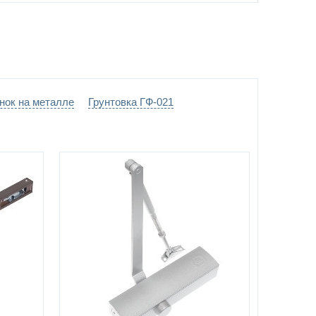
нок на металле
Грунтовка ГФ-021