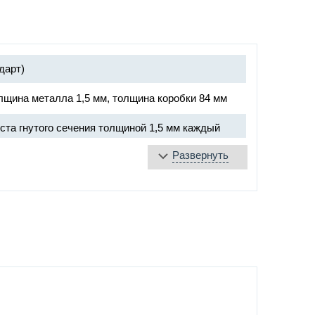
дарт)
лщина металла 1,5 мм, толщина коробки 84 мм
ста гнутого сечения толщиной 1,5 мм каждый
Развернуть
r»
пниках диаметром 20 мм
ние –
выбрать цвет по каталогу RAL