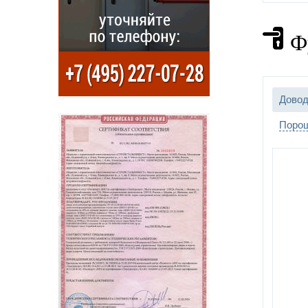
Ф
Довод
Порош