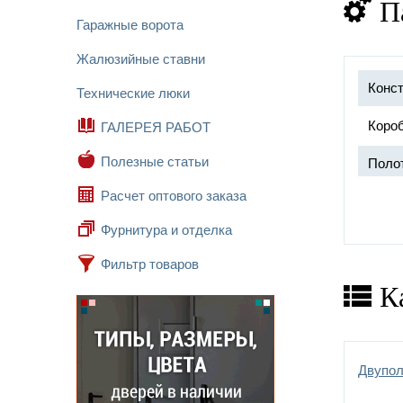
П
Гаражные ворота
Жалюзийные ставни
Конст
Технические люки
Короб
ГАЛЕРЕЯ РАБОТ
Полезные статьи
Поло
Расчет оптового заказа
Замок
Фурнитура и отделка
Петл
Фильтр товаров
Отдел
К
Допо
Двупо