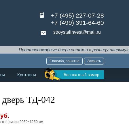
+7 (495) 227-07-28
+7 (499) 391-64-60
stroystalinvest@mail.ru
вопожарные двери оптом и в розницу напрямую от производит
Спасибо, понятно
Закрыть
Бесплатный замер
ты
Контакты
 дверь ТД-042
уб.
ю в размере 2050×1250 мм