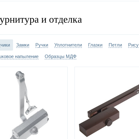
урнитура и отделка
чики
Замки
Ручки
Уплотнители
Глазки
Петли
Рису
ковое напыление
Образцы МДФ