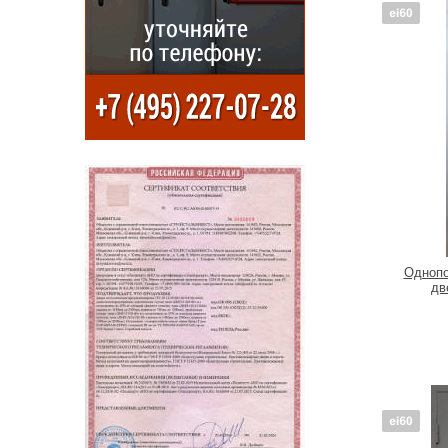
Однопо
дв