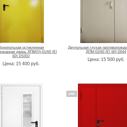
Однопольная остекленная
Двупольная глухая противопожар
пожарная дверь ДПМ(О)-01/60 (EI
ДПМ-02/60 (EI 60) D044
60) DS002
Цена:
15 500
руб.
Цена:
15 400
руб.