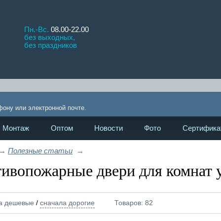
Пн.-Вс.
08.00-22.00
без выходных,
без праздников
!
фону или электронной почте.
Монтаж
Оптом
Новости
Фото
Сертифика
→
Полезные статьи
→
ивопожарные двери для комнат 
а дешевые
сначала дорогие
/
Товаров:
82