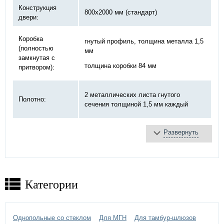
Конструкция
800х2000 мм (стандарт)
двери:
Коробка
гнутый профиль, толщина металла 1,5
(полностью
мм
замкнутая с
толщина коробки 84 мм
притвором):
2 металлических листа гнутого
Полотно:
сечения толщиной 1,5 мм каждый
Развернуть
базальтовая плита
Противопожарное
терморасширяющаяся лента
заполнение:
противодымное уплотнение
Замок:
«DOORLOCK»
Категории
на закрытых подшипниках диаметром
Петли:
20 мм
Однопольные со стеклом
Для МГН
Для тамбур-шлюзов