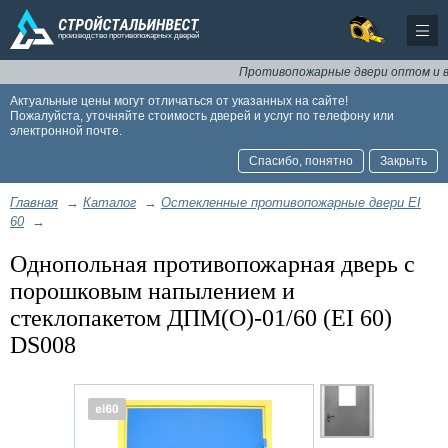
Противопожарные двери оптом и в розн
Актуальные цены могут отличаться от указанных на сайте!
Пожалуйста, уточняйте стоимость дверей и услуг по телефону или
электронной почте.
Спасибо, понятно
Закрыть
Главная
→
Каталог
→
Остекленные противопожарные двери EI
60
→
Однопольная противопожарная дверь с
порошковым напылением и
стеклопакетом ДПМ(О)-01/60 (EI 60)
DS008