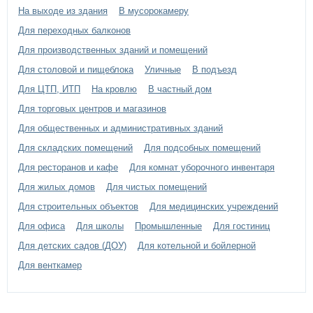
покраска - порошковое напыление -
Отделка двери:
На выходе из здания
В мусорокамеру
выбрать цвет по каталогу цветов RAL
Для переходных балконов
противопожарный стеклопакет 700х300
Для производственных зданий и помещений
Дополнительно:
мм (или размер на выбр, но не более
25% площади двери)
Для столовой и пищеблока
Уличные
В подъезд
Для ЦТП, ИТП
На кровлю
В частный дом
Для торговых центров и магазинов
Для общественных и административных зданий
Для складских помещений
Для подсобных помещений
Для ресторанов и кафе
Для комнат уборочного инвентаря
Для жилых домов
Для чистых помещений
Для строительных объектов
Для медицинских учреждений
Для офиса
Для школы
Промышленные
Для гостиниц
Для детских садов (ДОУ)
Для котельной и бойлерной
Для венткамер