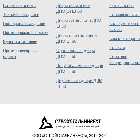
Гаражные ворота
Двери со стеклом
Фотогалерея
ДПМ(О) EI-60
Технические двери
Полезные стать
Двери Антипаника ДПМ
Бронированные двери
Калькулятор оп
EI-60
заказа
Противопожарные люки
Двери с вентиляцией
Комплектация и
ДПМ EI-60
Кровельные люки
Новости
Однопольные двери
Противопожарные
ДПМ EI-60
ворота
Политика
конфиденциаль
Полуторапольные двери
ДПМ EI-60
Двупольные двери ДПМ
EI-60
производство противопожарных дверей
ООО «СТРОЙСТАЛЬИНВЕСТ», 2014-2021