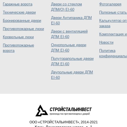
Гаражные ворота
Двери со стеклом
Фотогалерея
ДПМ(О) EI-60
Технические двери
Полезные стать
Двери Антипаника ДПМ
Бронированные двери
Калькулятор оп
EI-60
заказа
Противопожарные люки
Двери с вентиляцией
Комплектация и
ДПМ EI-60
Кровельные люки
Новости
Однопольные двери
Противопожарные
ДПМ EI-60
ворота
Политика
конфиденциаль
Полуторапольные двери
ДПМ EI-60
Двупольные двери ДПМ
EI-60
производство противопожарных дверей
ООО «СТРОЙСТАЛЬИНВЕСТ», 2014-2021