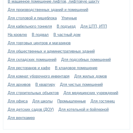
В машинное помещение лифтов, лифтовую шахту
Для производственных зданий и помещений
Для столовой и пищеблока
Уличные
Для кабельного тоннеля
В подъезд
Для ЦТП, ИТП
На кровлю
В подвал
В частный дом
Для торговых центров и магазинов
Для общественных и административных зданий
Для складских помещений
Для подсобных помещений
Для ресторанов и кафе
В кладовое помещение
Для комнат уборочного инвентаря
Для жилых домов
Для архивов
В квартиру
Для чистых помещений
Для строительных объектов
Для медицинских учреждений
Для офиса
Для школы
Промышленные
Для гостиниц
Для детских садов (ДОУ)
Для котельной и бойлерной
Для венткамер