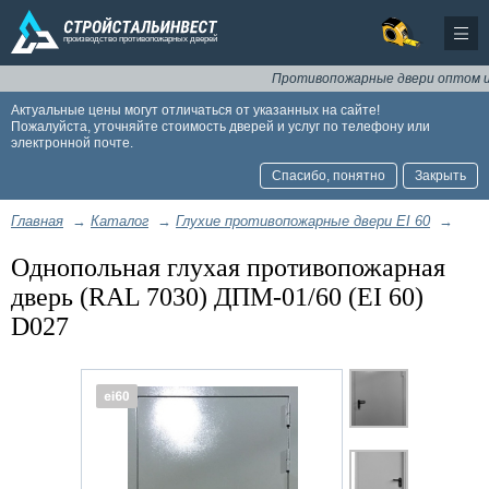
Противопожарные двери оптом и в роз
Актуальные цены могут отличаться от указанных на сайте!
Пожалуйста, уточняйте стоимость дверей и услуг по телефону или
электронной почте.
Спасибо, понятно
Закрыть
Главная
→
Каталог
→
Глухие противопожарные двери EI 60
→
Однопольная глухая противопожарная
дверь (RAL 7030) ДПМ-01/60 (EI 60)
D027