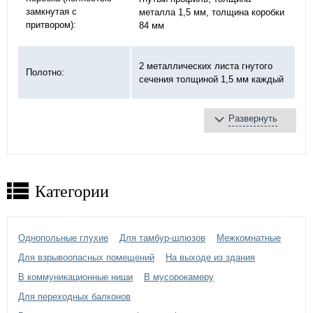
замкнутая с
металла 1,5 мм, толщина коробки
притвором):
84 мм
2 металлических листа гнутого
Полотно:
сечения толщиной 1,5 мм каждый
Развернуть
базальтовая плита
Противопожарное
терморасширяющаяся
заполнение:
лента
противодымное уплотнение
Категории
противопожарный «DOORLOCK»,
Замок:
ручка черная
3 шт., на закрытых подшипниках
Однопольные глухие
Для тамбур-шлюзов
Межкомнатные
Петли:
Ø20 мм
Для взрывоопасных помещений
На выходе из здания
В коммуникационные ниши
В мусорокамеру
порошковое напыление, цвет: RAL
Отделка двери:
7030 (
каталог цветов RAL
)
Для переходных балконов