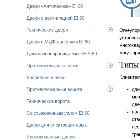
Двери «Антипаника» EI 60
Двери с вентиляцией EI 60
Технические двери
Огнеупо
установк
Двери с МДФ-панелями EI 60
многоква
могут пр
Дымогазонепроницаемые EIS 60
Типы
Противопожарные люки
Клиентам
Кровельные люки
Противопожарные ворота
одн
мон
Технические ворота
две
пол
Со стыковочным узлом EI 60
ств
Двери для электрощитовых
нео
тра
Бронированные двери