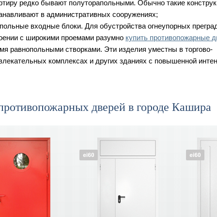
ртиру редко бывают полуторапольными. Обычно такие констру
анавливают в административных сооружениях;
польные входные блоки. Для обустройства огнеупорных преград
оении с широкими проемами разумно
купить противопожарные д
мя равнопольными створками. Эти изделия уместны в торгово-
влекательных комплексах и других зданиях с повышенной интен
 противопожарных дверей в городе Кашира