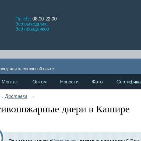
Пн.-Вс.
08.00-22.00
без выходных,
без праздников
!
фону или электронной почте.
Монтаж
Оптом
Новости
Фото
Сертифика
→
Доставка
→
ивопожарные двери в Кашире