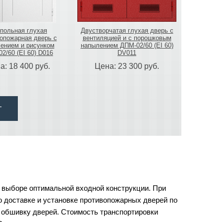
польная глухая
Двустворчатая глухая дверь с
опожарная дверь с
вентиляцией и с порошковым
ением и рисунком
напылением ДПМ-02/60 (EI 60)
2/60 (EI 60) D016
DV011
а:
18 400
руб.
Цена:
23 300
руб.
г
ыборе оптимальной входной конструкции. При
 доставке и установке противопожарных дверей по
в обшивку дверей. Стоимость транспортировки