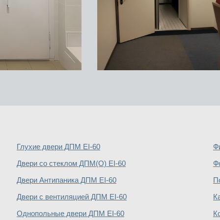
Глухие двери ДПМ EI-60
Ф
Двери со стеклом ДПМ(О) EI-60
Ф
Двери Антипаника ДПМ EI-60
П
Двери с вентиляцией ДПМ EI-60
К
Однопольные двери ДПМ EI-60
К