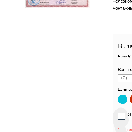
железног
монтажны
Вызв
Если В
Ваш т
Если в
Я
* — пол