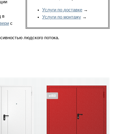
кции
Услуги по доставке
→
 в
Услуги по монтажу
→
вери
с
сивностью людского потока.