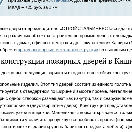
При заказе услуги «
Установка
», доставка в пределах 5-7 к
МКАД – +25 руб. за 1 км.
рные двери от производителя «СТРОЙСТАЛЬИНВЕСТ» создают
и на различных объектах: строительно-промышленных площадк
ртирных домах, офисных центрах и др. Покупатели из Каширы (
иобрести
противопожарные металлоконструкции
по выгодным це
 конструкции пожарных дверей в Каш
 доступны следующие варианты входных огнестойких конструк
опольные изделия. Этот тип дверей состоит из единого полотна
тируется в стандартном по ширине и высоте проеме. Металлич
ри с одной створкой размещают как изнутри, так и снаружи пом
уторапольные (двустворчатые двери). Конструкция представле
орками: узкой и широкой. Маленькая створка открывается тольк
бходимости увеличить пропускную способность проема (наприм
нспортировке в здании крупногабаритного предмета мебели). Дв