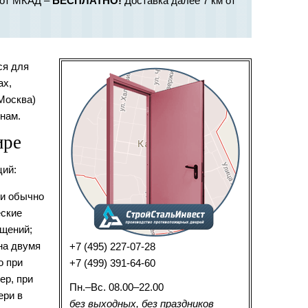
м от МКАД –
БЕСПЛАТНО!
Доставка далее 7 км от
ся для
ах,
Москва)
нам.
ире
ций:
 и обычно
еские
ещений;
на двумя
+7 (495) 227-07-28
о при
+7 (499) 391-64-60
ер, при
Пн.–Вс. 08.00–22.00
ери в
без выходных, без праздников