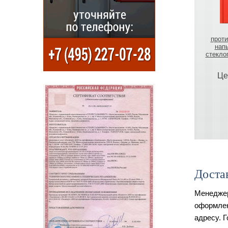
проти
нап
стекло
Це
Доста
Менеджер
оформлен
адресу. 