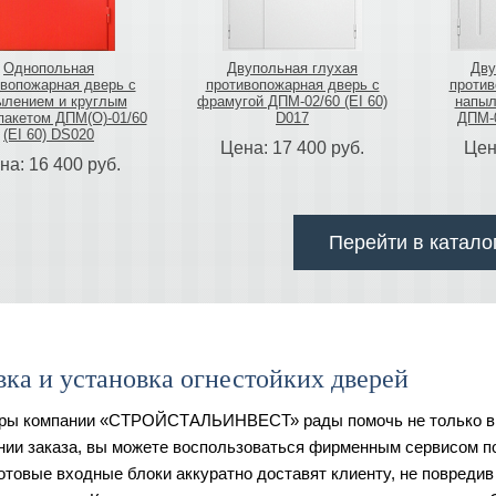
Однопольная
Двупольная глухая
Дву
вопожарная дверь с
противопожарная дверь с
против
ылением и круглым
фрамугой ДПМ-02/60 (EI 60)
напыл
пакетом ДПМ(О)-01/60
D017
ДПМ-0
(EI 60) DS020
Цена:
17 400
руб.
Цен
на:
16 400
руб.
Перейти в катало
вка и установка огнестойких дверей
ы компании «СТРОЙСТАЛЬИНВЕСТ» рады помочь не только в в
ии заказа, вы можете воспользоваться фирменным сервисом по
Готовые входные блоки аккуратно доставят клиенту, не повреди