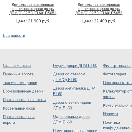
Двупольная остекленная
Двупольная остекленная
противопожарная дверь
противопожарная дверь
ДПМ(О)-02/60 (EI 60) DS051
ДПМ(О)-02/60 (EI 60) DS052
Цена:
21 900
руб.
Цена:
22 400
руб.
Все новости
Ставни жалюзи
Глухие двери ДПМ EI-60
Фильтр товаров
Гаражные ворота
Двери со стеклом
Фотогалерея
ДПМ(О) EI-60
Технические двери
Полезные стать
Двери Антипаника ДПМ
Бронированные двери
Калькулятор оп
EI-60
заказа
Противопожарные люки
Двери с вентиляцией
Комплектация и
ДПМ EI-60
Кровельные люки
Новости
Однопольные двери
Противопожарные
ДПМ EI-60
ворота
Политика
конфиденциаль
Полуторапольные двери