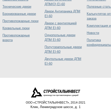
ДПМ(О) EI-60
Технические двери
Полезные стать
Двери Антипаника ДПМ
Бронированные двери
Калькулятор оп
EI-60
заказа
Противопожарные люки
Двери с вентиляцией
Комплектация и
ДПМ EI-60
Кровельные люки
Новости
Однопольные двери
Противопожарные
ДПМ EI-60
ворота
Политика
конфиденциаль
Полуторапольные двери
ДПМ EI-60
Двупольные двери ДПМ
EI-60
производство противопожарных дверей
ООО «СТРОЙСТАЛЬИНВЕСТ», 2014-2021
Клин
,
Ленинградское шоссе, д. 1