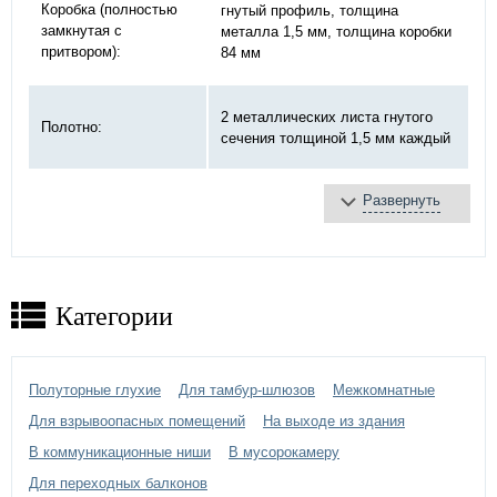
Коробка (полностью
гнутый профиль, толщина
замкнутая с
металла 1,5 мм, толщина коробки
притвором):
84 мм
2 металлических листа гнутого
Полотно:
сечения толщиной 1,5 мм каждый
Развернуть
базальтовая плита
Противопожарное
терморасширяющаяся
заполнение:
лента
противодымное уплотнение
Категории
противопожарный «DOORLOCK»,
Замок:
ручка черная
4 шт, на закрытых подшипниках
Полуторные глухие
Для тамбур-шлюзов
Межкомнатные
Петли:
Ø20 мм
Для взрывоопасных помещений
На выходе из здания
В коммуникационные ниши
В мусорокамеру
порошковое напыление -
выбрать
Отделка двери:
цвет по каталогу цветов RAL
)
Для переходных балконов