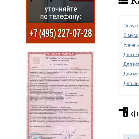
К
Замок
Петл
Полуто
Отдел
В мусо
Уличн
Допо
Для ск
Для ко
Для ме
Для ли
Ф