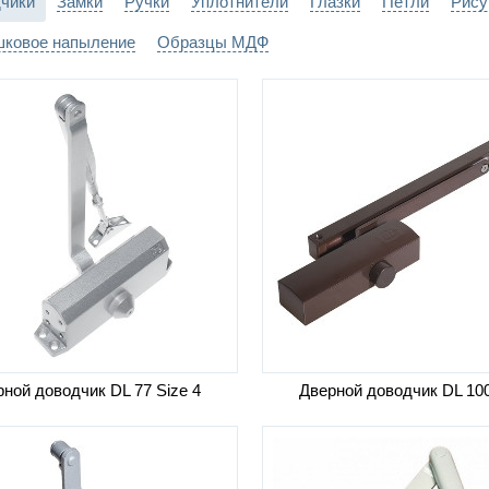
чики
Замки
Ручки
Уплотнители
Глазки
Петли
Рису
ковое напыление
Образцы МДФ
ной доводчик DL 77 Size 4
Дверной доводчик DL 10