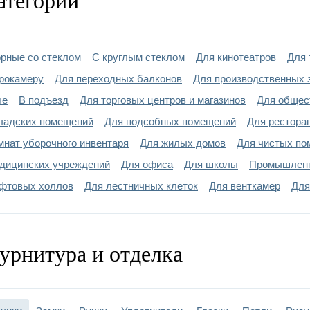
атегории
:
«DOORLOCK»
и:
на закрытых подшипни
рные со стеклом
С круглым стеклом
Для кинотеатров
Для
покраска - порошковое
ка двери:
рокамеру
Для переходных балконов
Для производственных 
RAL
ые
В подъезд
Для торговых центров и магазинов
Для общес
лнительно:
противопожарный круг
ладских помещений
Для подсобных помещений
Для рестора
мнат уборочного инвентаря
Для жилых домов
Для чистых по
дицинских учреждений
Для офиса
Для школы
Промышлен
фтовых холлов
Для лестничных клеток
Для венткамер
Для
урнитура и отделка