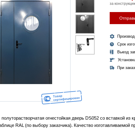
за конструкци
Отправи
Производ
Срок изг
Выезд за
Установк
При зака
 полуторастворчатая огнестойкая дверь DS052 со вставкой из кр
таблице RAL (по выбору заказчика). Качество изготавливаемой 