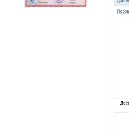
Довод
Порош
Двер