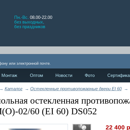
Пн.-Вс.
08.00-22.00
без выходных,
без праздников
!
фону или электронной почте.
Монтаж
Оптом
Новости
Фото
Сертифика
→
Каталог
→
Остекленные противопожарные двери EI 60
→
ольная остекленная противопож
О)-02/60 (EI 60) DS052
22 400
р