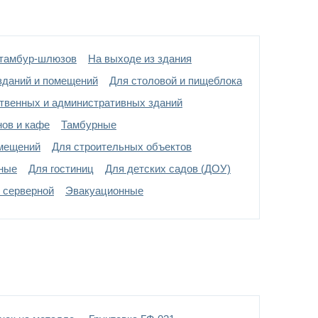
ках диаметром 20 мм
 тамбур-шлюзов
На выходе из здания
 напыление -
выбрать цвет по каталогу цветов
зданий и помещений
Для столовой и пищеблока
твенных и административных зданий
лый стеклопакет
нов и кафе
Тамбурные
мещений
Для строительных объектов
ные
Для гостиниц
Для детских садов (ДОУ)
 серверной
Эвакуационные