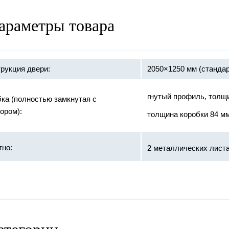
араметры товара
рукция двери:
2050×1250 мм (стандар
гнутый профиль, толщ
ка (полностью замкнутая с
ором):
толщина коробки 84 м
тно:
2 металлических листа
базальтовая пли
ивопожарное заполнение:
терморасширяющ
противодымное 