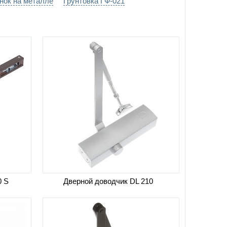
нок на металле
Грунтовка ГФ-021
0 S
Дверной доводчик DL 210