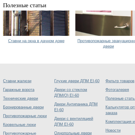
Полезные статьи
Ставни на окна в дачном доме
Противопожарные эвакуацион
двери
Ставни жалюзи
Глухие двери ДПМ EI-60
Фильтр товаров
Гаражные ворота
Двери со стеклом
Фотогалерея
ДПМ(О) EI-60
Технические двери
Полезные стать
Двери Антипаника ДПМ
Бронированные двери
Калькулятор оп
EI-60
заказа
Противопожарные люки
Двери с вентиляцией
Комплектация и
ДПМ EI-60
Кровельные люки
Новости
Однопольные двери
Противопожарные