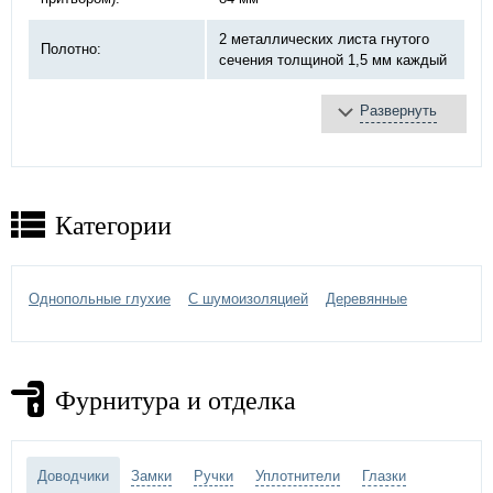
2 металлических листа гнутого
Полотно:
сечения толщиной 1,5 мм каждый
Развернуть
базальтовая плита
Противопожарное
терморасширяющаяся
заполнение:
лента
противодымное уплотнение
Категории
противопожарный «DOORLOCK»,
Замок:
ручка черная
3 шт, на закрытых подшипниках
Однопольные глухие
С шумоизоляцией
Деревянные
Петли:
Ø20 мм
Отделка двери:
МДФ панель с рисунком
Фурнитура и отделка
Доводчики
Замки
Ручки
Уплотнители
Глазки