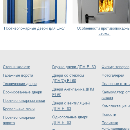
Противопожарные двери для школ
Особенности противопожарн
стекол
Ставни жалюзи
Глухие двери ДПМ EI-60
Фильтр товаров
Гаражные ворота
Двери со стеклом
Фотогалерея
ДПМ(О) EI-60
Технические двери
Полезные стать
Двери Антипаника ДПМ
Бронированные двери
Калькулятор оп
EI-60
заказа
Противопожарные люки
Двери с вентиляцией
Комплектация и
ДПМ EI-60
Кровельные люки
Новости
Однопольные двери
Противопожарные
ДПМ EI-60
ворота
Политика
конфиденциаль