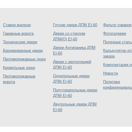
Ставни жалюзи
Глухие двери ДПМ EI-60
Фильтр товаров
Гаражные ворота
Двери со стеклом
Фотогалерея
ДПМ(О) EI-60
Технические двери
Полезные стать
Двери Антипаника ДПМ
Бронированные двери
Калькулятор оп
EI-60
заказа
Противопожарные люки
Двери с вентиляцией
Комплектация и
ДПМ EI-60
Кровельные люки
Новости
Однопольные двери
Противопожарные
ДПМ EI-60
ворота
Политика
конфиденциаль
Полуторапольные двери
ДПМ EI-60
Двупольные двери ДПМ
EI-60