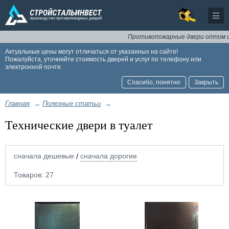
Противопожарные двери оптом и в ро
Актуальные цены могут отличаться от указанных на сайте!
Пожалуйста, уточняйте стоимость дверей и услуг по телефону или
электронной почте.
Спасибо, понятно
Закрыть
Главная
→
Полезные статьи
→
Технические двери в туалет
сначала дешевые
сначала дорогие
/
Товаров:
27