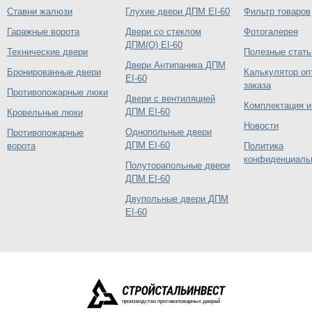
Ставни жалюзи
Глухие двери ДПМ EI-60
Фильтр товаров
Гаражные ворота
Двери со стеклом
Фотогалерея
ДПМ(О) EI-60
Технические двери
Полезные стать
Двери Антипаника ДПМ
Бронированные двери
Калькулятор оп
EI-60
заказа
Противопожарные люки
Двери с вентиляцией
Комплектация и
ДПМ EI-60
Кровельные люки
Новости
Однопольные двери
Противопожарные
ДПМ EI-60
ворота
Политика
конфиденциаль
Полуторапольные двери
ДПМ EI-60
Двупольные двери ДПМ
EI-60
производство противопожарных дверей