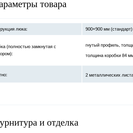
араметры товара
рукция люка:
900×900 мм (стандарт)
гнутый профиль, толщ
ка (полностью замкнутая с
ором):
толщина коробки 84 м
тно:
2 металлических листа
базальтовая пли
ивопожарное заполнение:
терморасширяющ
противодымное 
урнитура и отделка
:
«ПРО-САМ»