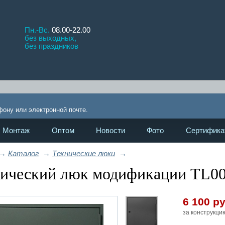
Пн.-Вс.
08.00-22.00
без выходных,
без праздников
!
фону или электронной почте.
Монтаж
Оптом
Новости
Фото
Сертифика
→
Каталог
→
Технические люки
→
ический люк модификации TL00
6 100
ру
за конструкци