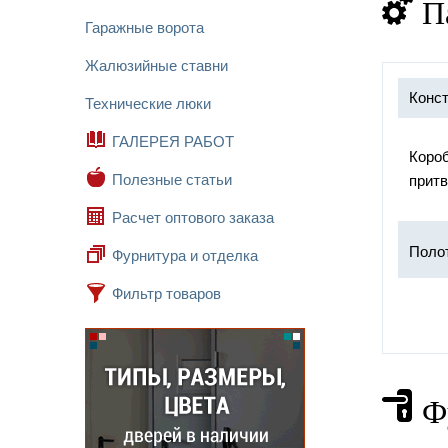
П
Гаражные ворота
Жалюзийные ставни
Конст
Технические люки
ГАЛЕРЕЯ РАБОТ
Короб
Полезные статьи
притв
Расчет оптового заказа
Поло
Фурнитура и отделка
Фильтр товаров
Прот
Ф
Замок