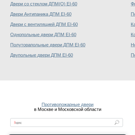
Двери со стеклом ДПМ(О) EI-60
Ф
Двери Антипаника ДПМ EI-60
П
Двери с вентиляцией ДПМ EI-60
К
Однопольные двери ДПМ EI-60
К
Полуторапольные двери ДПМ EI-60
Н
Двупольные двери ДПМ EI-60
П
Противопожарные двери
в Москве и Московской области