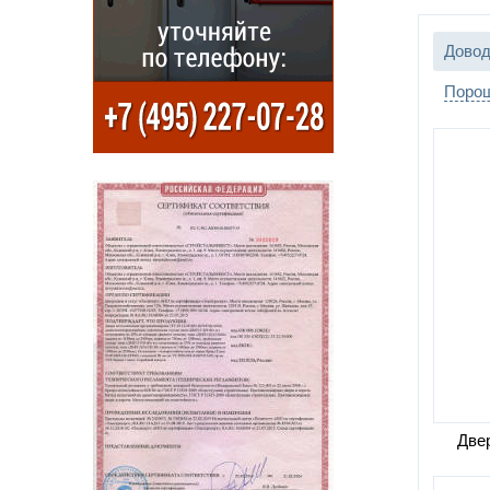
Петл
Довод
Отде
Порош
Двер