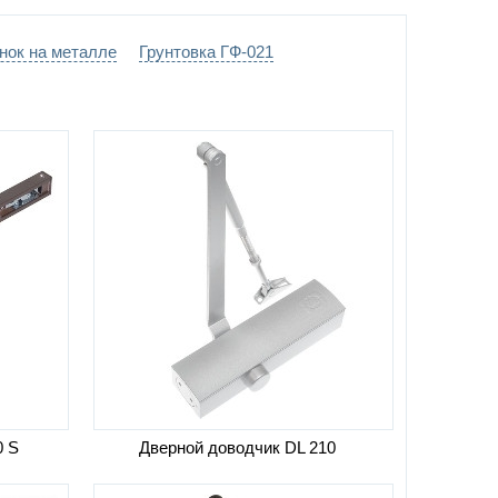
ках диаметром 20 мм
нок на металле
Грунтовка ГФ-021
 напыление -
выбрать цвет по каталогу цветов
0 S
Дверной доводчик DL 210