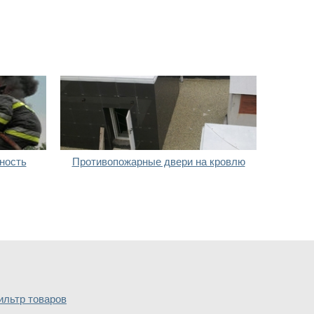
ность
Противопожарные двери на кровлю
ильтр товаров