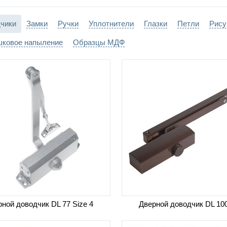
и:
на закрытых подшипни
чики
Замки
Ручки
Уплотнители
Глазки
Петли
Рису
покраска - порошковое
лка люка:
ковое напыление
Образцы МДФ
RAL
ной доводчик DL 77 Size 4
Дверной доводчик DL 10