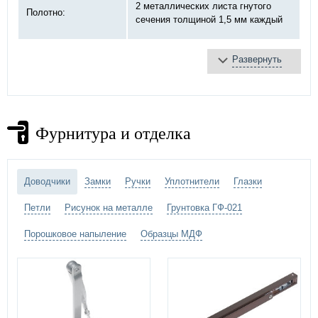
2 металлических листа гнутого
Полотно:
сечения толщиной 1,5 мм каждый
Развернуть
базальтовая плита
Противопожарное
терморасширяющаяся лента
заполнение:
противодымное уплотнение
Замок:
«DOORLOCK»
Фурнитура и отделка
на закрытых подшипниках
Петли:
диаметром 20 мм
Доводчики
Замки
Ручки
Уплотнители
Глазки
покраска - порошковое напыление -
Петли
Рисунок на металле
Грунтовка ГФ-021
выбрать цвет по каталогу цветов
RAL
Отделка двери:
Порошковое напыление
Образцы МДФ
штампованный рисунок на металле
-
выбрать рисунок