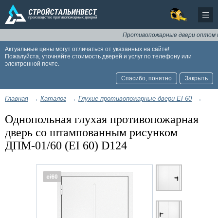
Противопожарные двери оптом и в ро
Актуальные цены могут отличаться от указанных на сайте!
Пожалуйста, уточняйте стоимость дверей и услуг по телефону или
электронной почте.
Спасибо, понятно
Закрыть
Главная
→
Каталог
→
Глухие противопожарные двери EI 60
→
Однопольная глухая противопожарная
дверь со штампованным рисунком
ДПМ-01/60 (EI 60) D124