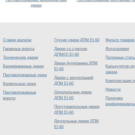
двери
Ставни жалюзи
Глухие двери ДПМ EI-60
Фильтр товаров
Гаражные ворота
Двери со стеклом
Фотогалерея
ДПМ(О) EI-60
Технические двери
Полезные стать
Двери Антипаника ДПМ
Бронированные двери
Калькулятор оп
EI-60
заказа
Противопожарные люки
Двери с вентиляцией
Комплектация и
ДПМ EI-60
Кровельные люки
Новости
Однопольные двери
Противопожарные
ДПМ EI-60
ворота
Политика
конфиденциаль
Полуторапольные двери
ДПМ EI-60
Двупольные двери ДПМ
EI-60