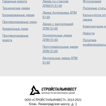
Гаражные ворота
Двери со стеклом
Фотогалерея
ДПМ(О) EI-60
Технические двери
Полезные стать
Двери Антипаника ДПМ
Бронированные двери
Калькулятор оп
EI-60
заказа
Противопожарные люки
Двери с вентиляцией
Комплектация и
ДПМ EI-60
Кровельные люки
Новости
Однопольные двери
Противопожарные
ДПМ EI-60
ворота
Политика
конфиденциаль
Полуторапольные двери
ДПМ EI-60
Двупольные двери ДПМ
EI-60
производство противопожарных дверей
ООО «СТРОЙСТАЛЬИНВЕСТ», 2014-2021
Клин
,
Ленинградское шоссе, д. 1