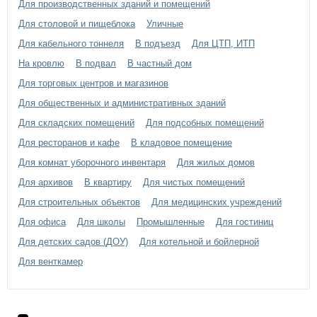
Для производственных зданий и помещений
Для столовой и пищеблока
Уличные
Для кабельного тоннеля
В подъезд
Для ЦТП, ИТП
На кровлю
В подвал
В частный дом
Для торговых центров и магазинов
Для общественных и административных зданий
Для складских помещений
Для подсобных помещений
Для ресторанов и кафе
В кладовое помещение
Для комнат уборочного инвентаря
Для жилых домов
Для архивов
В квартиру
Для чистых помещений
Для строительных объектов
Для медицинских учреждений
Для офиса
Для школы
Промышленные
Для гостиниц
Для детских садов (ДОУ)
Для котельной и бойлерной
Для венткамер