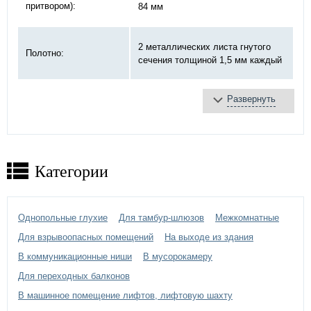
притвором):
84 мм
2 металлических листа гнутого
Полотно:
сечения толщиной 1,5 мм каждый
Развернуть
базальтовая плита
Противопожарное
терморасширяющаяся
заполнение:
лента
противодымное уплотнение
Категории
Замок:
«DOORLOCK»
Петли:
на закрытых подшипниках Ø20 мм
Однопольные глухие
Для тамбур-шлюзов
Межкомнатные
порошковое напыление -
выбрать
Отделка двери:
Для взрывоопасных помещений
На выходе из здания
цвет по каталогу цветов RAL
В коммуникационные ниши
В мусорокамеру
Для переходных балконов
В машинное помещение лифтов, лифтовую шахту