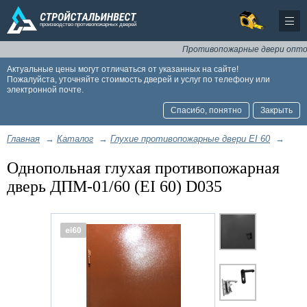
Противопожарные двери оптом и в 
Актуальные цены могут отличаться от указанных на сайте!
Пожалуйста, уточняйте стоимость дверей и услуг по телефону или
электронной почте.
Спасибо, понятно
Закрыть
Главная
→
Каталог
→
Глухие противопожарные двери EI 60
→
Однопольная глухая противопожарная
дверь ДПМ-01/60 (EI 60) D035