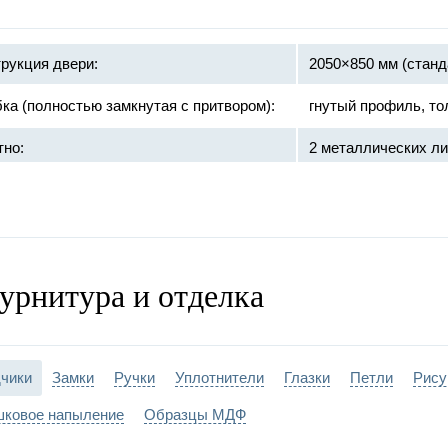
рукция двери:
2050×850 мм (станд
ка (полностью замкнутая с притвором):
гнутый профиль, то
тно:
2 металлических ли
базальтовая 
ивопожарное заполнение:
терморасшир
противодымно
урнитура и отделка
:
противопожарный 
и:
на закрытых подши
чики
Замки
Ручки
Уплотнители
Глазки
Петли
Рису
ка двери:
порошковое напыле
ковое напыление
Образцы МДФ
противопожарный с