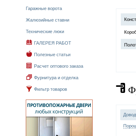
Гаражные ворота
Конст
Жалюзийные ставни
Технические люки
Короб
ГАЛЕРЕЯ РАБОТ
Поло
Полезные статьи
Расчет оптового заказа
Прот
Фурнитура и отделка
Ф
Фильтр товаров
Замок
Петл
Довод
Отдел
Порош