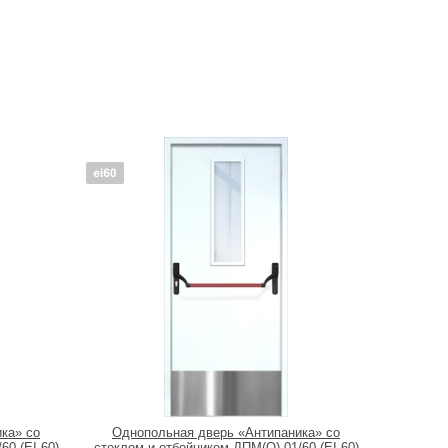
ка» со
Однопольная дверь «Антипаника» со
60 (EI 60)
стеклом и отбойником ДПМ(О)-01/60 (EI 60)