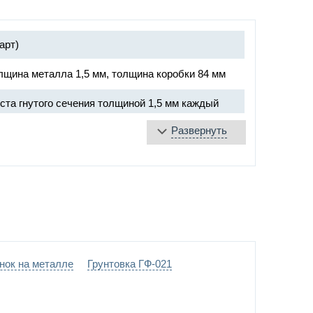
арт)
лщина металла 1,5 мм, толщина коробки 84 мм
ста гнутого сечения толщиной 1,5 мм каждый
Развернуть
плита
яющаяся лента
е уплотнение
«DOORLOCK», ручка «Антипаника»
пниках Ø20 мм
нок на металле
Грунтовка ГФ-021
ние –
выбрать цвет по каталогу цветов RAL
)
теклопакет