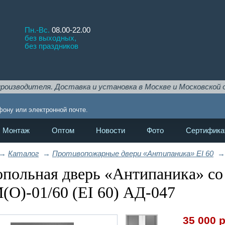
Пн.-Вс.
08.00-22.00
без выходных,
без праздников
я. Доставка и установка в Москве и Московской области.
!
фону или электронной почте.
Монтаж
Оптом
Новости
Фото
Сертифика
→
Каталог
→
Противопожарные двери «Антипаника» EI 60
→
польная дверь «Антипаника» со
О)-01/60 (EI 60) АД-047
35 000
р