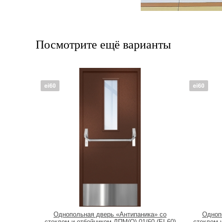
Посмотрите ещё варианты
Однопольная дверь «Антипаника» со
Одноп
стеклом и отбойником ДПМ(О)-01/60 (EI 60)
стеклом и