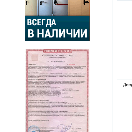
Допо
Двер