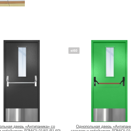
ольная дверь «Антипаника» со
Однопольная дверь «Антипани
 отбойником ДПМ(О)-01/60 (EI 60)
стеклом и отбойником ДПМ(О)-01/