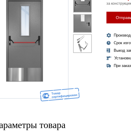
за конструкци
Отправи
Производ
Срок изг
Выезд за
Установк
При зака
араметры товара