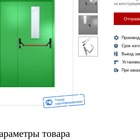
за конструкци
Отправи
Производ
Срок изг
Выезд за
Установк
При зака
араметры товара