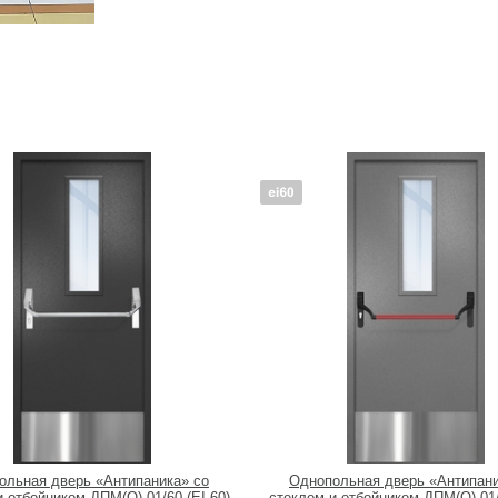
ольная дверь «Антипаника» со
Однопольная дверь «Антипани
 отбойником ДПМ(О)-01/60 (EI 60)
стеклом и отбойником ДПМ(О)-01/