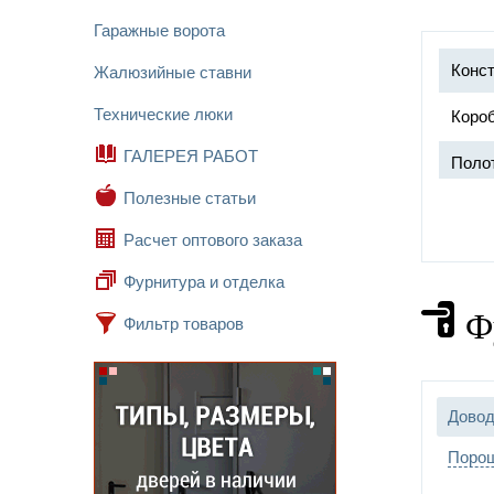
Гаражные ворота
Конст
Жалюзийные ставни
Технические люки
Короб
ГАЛЕРЕЯ РАБОТ
Поло
Полезные статьи
Расчет оптового заказа
Прот
Фурнитура и отделка
Ф
Фильтр товаров
Замок
Петл
Довод
Отдел
Порош
Допо