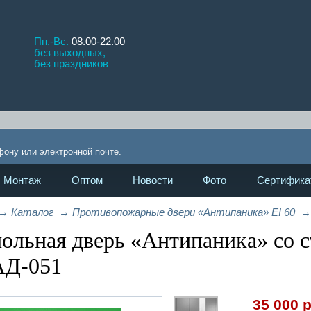
Пн.-Вс.
08.00-22.00
без выходных,
без праздников
!
фону или электронной почте.
Монтаж
Оптом
Новости
Фото
Сертифика
→
Каталог
→
Противопожарные двери «Антипаника» EI 60
→
ольная дверь «Антипаника» со 
АД-051
35 000
р