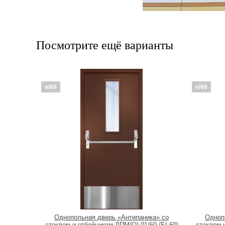
Посмотрите ещё варианты
Однопольная дверь «Антипаника» со
Одноп
стеклом и отбойником ДПМ(О)-01/60 (EI 60)
стеклом и