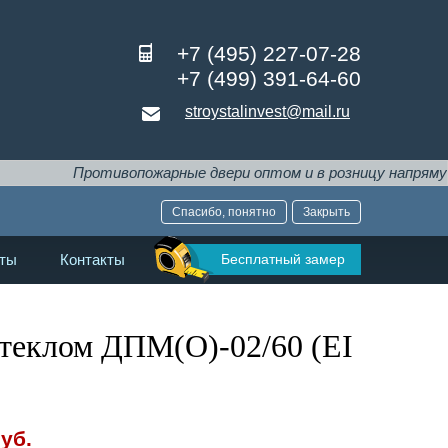
+7 (495) 227-07-28
+7 (499) 391-64-60
stroystalinvest@mail.ru
Противопожарные двери оптом и в розницу напрямую от прои
Спасибо, понятно
Закрыть
Бесплатный замер
ты
Контакты
стеклом ДПМ(О)-02/60 (EI
уб.