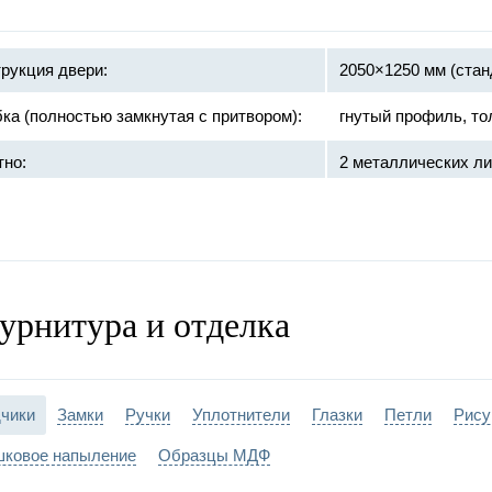
рукция двери:
2050×1250 мм (стан
ка (полностью замкнутая с притвором):
гнутый профиль, то
тно:
2 металлических ли
базальтовая 
ивопожарное заполнение:
терморасшир
противодымно
урнитура и отделка
:
противопожарный 
и:
на закрытых подши
чики
Замки
Ручки
Уплотнители
Глазки
Петли
Рису
ка двери:
порошковое напыле
ковое напыление
Образцы МДФ
лнительно:
противопожарный с