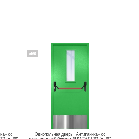
ка» со
Однопольная дверь «Антипаника» со
60 (EI 60)
стеклом и отбойником ДПМ(О)-01/60 (EI 60)