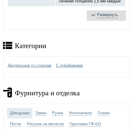
сечения толщиной 1,5 мм каждый
Развернуть
базальтовая плита
Противопожарное
терморасширяющаяся
заполнение:
лента
противодымное уплотнение
Категории
противопожарный «DOORLOCK»,
Замок:
ручка черная
Петли:
на закрытых подшипниках Ø20 мм
Двупольные со стеклом
С отбойниками
порошковое напыление –
выбрать
Отделка двери:
цвет по каталогу цветов RAL
)
Фурнитура и отделка
противопожарный стеклопакет
Дополнительно:
отбойник
Доводчики
Замки
Ручки
Уплотнители
Глазки
Петли
Рисунок на металле
Грунтовка ГФ-021