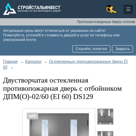
Противопожарные двери оптом и в ро
Актуальные цены могут отличаться от указанных на сайте!
Пожалуйста, уточняйте стоимость дверей и услуг по телефону или
электронной почте.
Спасибо, понятно
Закрыть
Главная
→
Каталог
→
Остекленные противопожарные двери EI
60
→
Двустворчатая остекленная
противопожарная дверь с отбойником
ДПМ(О)-02/60 (EI 60) DS129