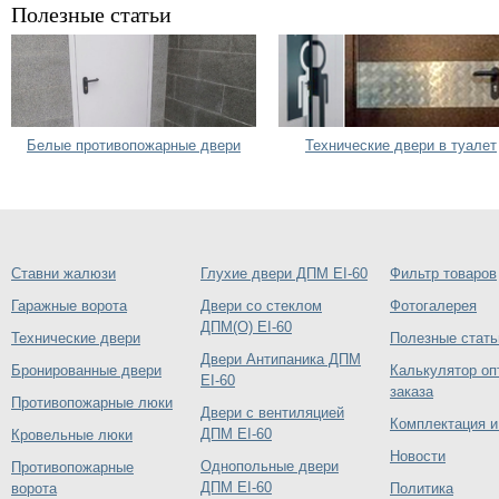
Полезные статьи
Белые противопожарные двери
Технические двери в туалет
Ставни жалюзи
Глухие двери ДПМ EI-60
Фильтр товаров
Гаражные ворота
Двери со стеклом
Фотогалерея
ДПМ(О) EI-60
Технические двери
Полезные стать
Двери Антипаника ДПМ
Бронированные двери
Калькулятор оп
EI-60
заказа
Противопожарные люки
Двери с вентиляцией
Комплектация и
ДПМ EI-60
Кровельные люки
Новости
Однопольные двери
Противопожарные
ДПМ EI-60
ворота
Политика