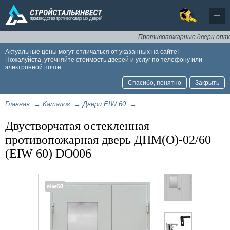
Противопожарные двери оптом и в 
Актуальные цены могут отличаться от указанных на сайте!
Пожалуйста, уточняйте стоимость дверей и услуг по телефону или
электронной почте.
Спасибо, понятно
Закрыть
Главная
→
Каталог
→
Двери EIW 60
→
Двустворчатая остекленная
противопожарная дверь ДПМ(О)-02/60
(EIW 60) DO006