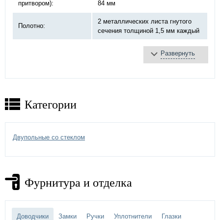
притвором):
84 мм
2 металлических листа гнутого
Полотно:
сечения толщиной 1,5 мм каждый
Развернуть
базальтовая плита
Противопожарное
терморасширяющаяся
заполнение:
лента
противодымное уплотнение
Категории
противопожарный «DOORLOCK»,
Замок:
ручка черная
6 шт, на закрытых подшипниках
Двупольные со стеклом
Петли:
Ø20 мм
порошковое напыление -
выбрать
Отделка двери:
цвет по каталогу цветов RAL
)
Фурнитура и отделка
противопожарный стеклопакет
Дополнительно:
(размер на выбор)
Доводчики
Замки
Ручки
Уплотнители
Глазки