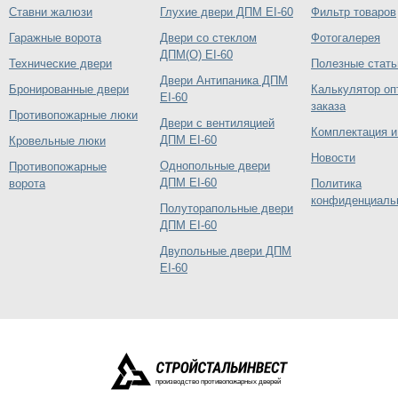
Ставни жалюзи
Глухие двери ДПМ EI-60
Фильтр товаров
Гаражные ворота
Двери со стеклом
Фотогалерея
ДПМ(О) EI-60
Технические двери
Полезные стать
Двери Антипаника ДПМ
Бронированные двери
Калькулятор оп
EI-60
заказа
Противопожарные люки
Двери с вентиляцией
Комплектация и
ДПМ EI-60
Кровельные люки
Новости
Однопольные двери
Противопожарные
ДПМ EI-60
ворота
Политика
конфиденциаль
Полуторапольные двери
ДПМ EI-60
Двупольные двери ДПМ
EI-60
производство противопожарных дверей