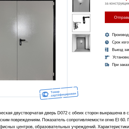
за конструкци
Отправи
Производ
Срок изг
Выезд за
Установк
При зака
еская двустворчатая дверь D072 с обеих сторон выкрашена в 
ским повреждениям. Показатель сопротивляемости огню EI 60
офисных центров, образовательных учреждений. Характеристик