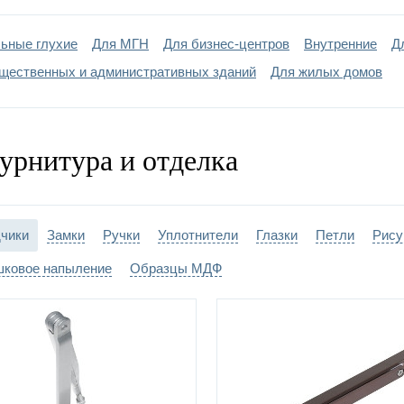
и:
4 шт, на закрытых 
ьные глухие
Для МГН
Для бизнес-центров
Внутренние
Д
ка двери:
порошковое напыле
щественных и административных зданий
Для жилых домов
урнитура и отделка
чики
Замки
Ручки
Уплотнители
Глазки
Петли
Рису
ковое напыление
Образцы МДФ