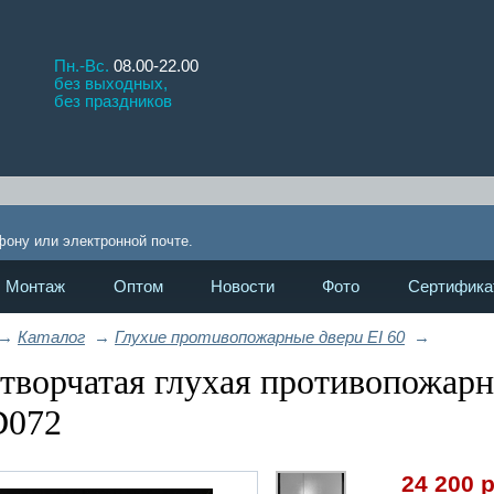
Пн.-Вс.
08.00-22.00
без выходных,
без праздников
!
фону или электронной почте.
Монтаж
Оптом
Новости
Фото
Сертифика
→
Каталог
→
Глухие противопожарные двери EI 60
→
творчатая глухая противопожарн
D072
24 200
р