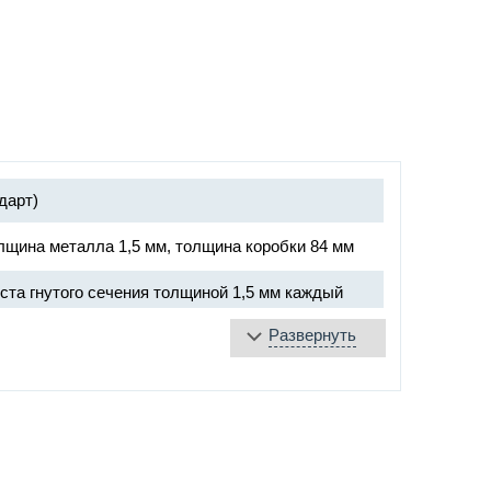
дарт)
лщина металла 1,5 мм, толщина коробки 84 мм
ста гнутого сечения толщиной 1,5 мм каждый
Развернуть
плита
яющаяся лента
е уплотнение
«DOORLOCK», ручка хром