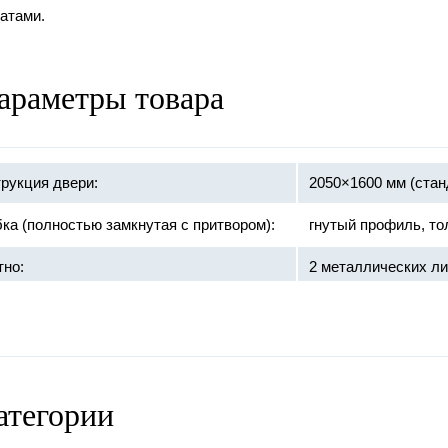
атами.
араметры товара
рукция двери:
2050×1600 мм (стан
ка (полностью замкнутая с притвором):
гнутый профиль, то
тно:
2 металлических ли
базальтовая 
ивопожарное заполнение:
терморасшир
противодымно
атегории
:
противопожарный 