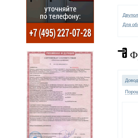
Петл
Двупол
Отдел
Для об
Ф
Довод
Порош