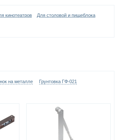
подшипниках Ø20 мм
ля кинотеатров
Для столовой и пищеблока
ние -
выбрать цвет по каталогу цветов RAL
)
нок на металле
Грунтовка ГФ-021