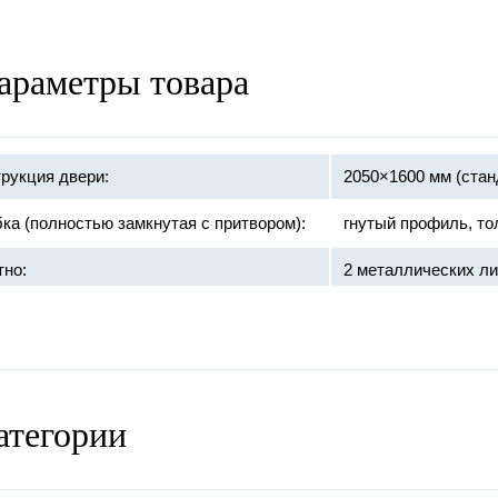
араметры товара
рукция двери:
2050×1600 мм (стан
ка (полностью замкнутая с притвором):
гнутый профиль, то
тно:
2 металлических ли
базальтовая 
ивопожарное заполнение:
терморасшир
противодымно
атегории
:
противопожарный 
и:
6 шт, на закрытых 