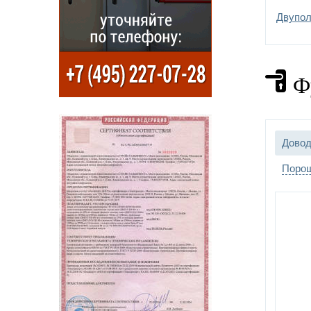
Двупол
Отдел
Ф
Довод
Порош