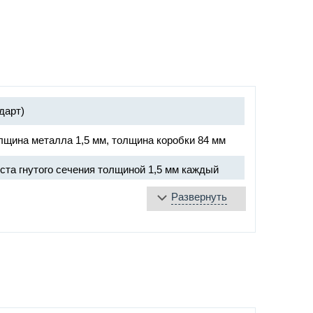
дарт)
лщина металла 1,5 мм, толщина коробки 84 мм
ста гнутого сечения толщиной 1,5 мм каждый
Развернуть
плита
яющаяся лента
е уплотнение
«DOORLOCK», ручка хром
подшипниках Ø20 мм