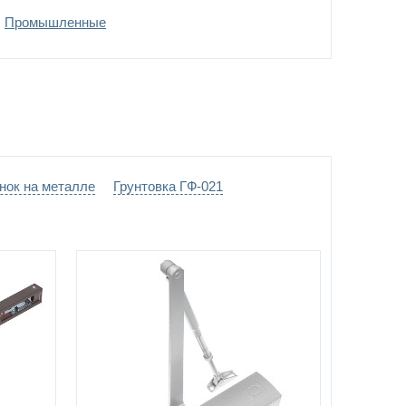
Промышленные
ние -
выбрать цвет по каталогу цветов RAL
)
нок на металле
Грунтовка ГФ-021