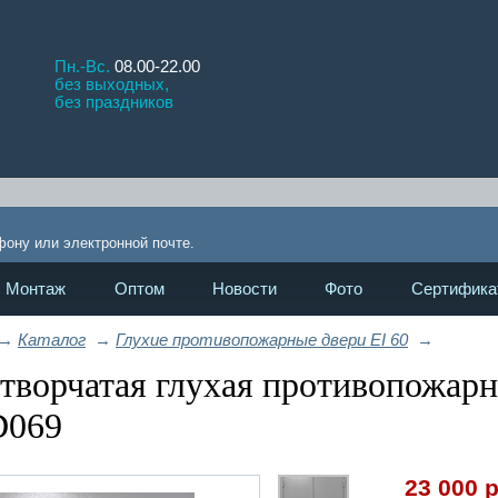
Пн.-Вс.
08.00-22.00
без выходных,
без праздников
Про
!
фону или электронной почте.
Монтаж
Оптом
Новости
Фото
Сертифика
→
Каталог
→
Глухие противопожарные двери EI 60
→
творчатая глухая противопожарн
D069
23 000
р