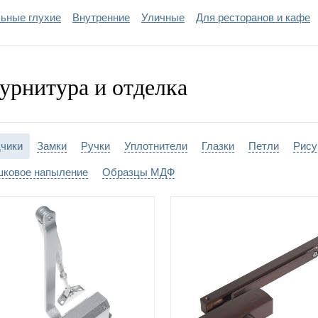
ьные глухие
Внутренние
Уличные
Для ресторанов и кафе
ка двери:
порошковое напыле
урнитура и отделка
чики
Замки
Ручки
Уплотнители
Глазки
Петли
Рису
ковое напыление
Образцы МДФ