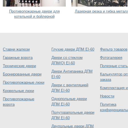
Противопожарные двери для
Лазерная резка и гибка метал
котельной и бойлерной
Ставни жалюзи
Глухие двери ДПМ EI-60
Фильтр товаров
Гаражные ворота
Двери со стеклом
Фотогалерея
ДПМ(О) EI-60
Технические двери
Полезные стать
Двери Антипаника ДПМ
Бронированные двери
Калькулятор оп
EI-60
заказа
Противопожарные люки
Двери с вентиляцией
Комплектация и
ДПМ EI-60
Кровельные люки
Новости
Однопольные двери
Противопожарные
ДПМ EI-60
ворота
Политика
конфиденциаль
Полуторапольные двери
ДПМ EI-60
Двупольные двери ДПМ