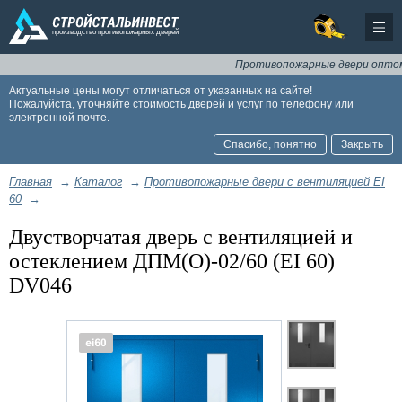
Противопожарные двери оптом и в
Актуальные цены могут отличаться от указанных на сайте!
Пожалуйста, уточняйте стоимость дверей и услуг по телефону или
электронной почте.
Спасибо, понятно
Закрыть
Главная
→
Каталог
→
Противопожарные двери с вентиляцией EI
60
→
Двустворчатая дверь с вентиляцией и
остеклением ДПМ(О)-02/60 (EI 60)
DV046