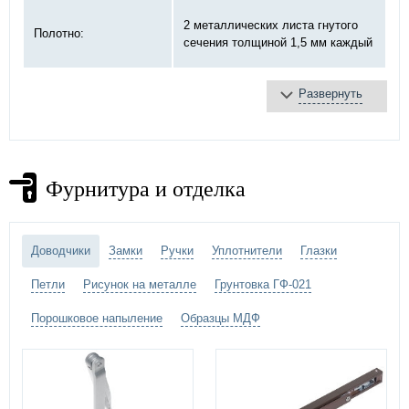
2 металлических листа гнутого
Полотно:
сечения толщиной 1,5 мм каждый
Развернуть
базальтовая плита
Противопожарное
терморасширяющаяся
заполнение:
лента
противодымное уплотнение
Фурнитура и отделка
Замок:
«DOORLOCK»
на закрытых подшипниках
Петли:
диаметром 20 мм
Доводчики
Замки
Ручки
Уплотнители
Глазки
Петли
Рисунок на металле
Грунтовка ГФ-021
порошковое напыление –
выбрать
Отделка двери:
цвет по каталогу цветов RAL
)
Порошковое напыление
Образцы МДФ
противопожарный стеклопакет
Дополнительно:
вентиляционная решетка