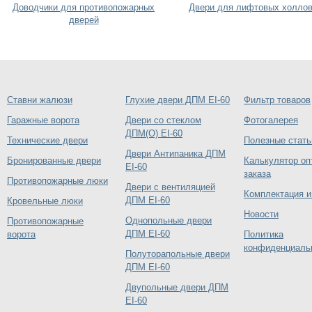
Доводчики для противопожарных
Двери для лифтовых холло
дверей
Ставни жалюзи
Глухие двери ДПМ EI-60
Фильтр товаров
Гаражные ворота
Двери со стеклом
Фотогалерея
ДПМ(О) EI-60
Технические двери
Полезные стать
Двери Антипаника ДПМ
Бронированные двери
Калькулятор оп
EI-60
заказа
Противопожарные люки
Двери с вентиляцией
Комплектация и
ДПМ EI-60
Кровельные люки
Новости
Однопольные двери
Противопожарные
ДПМ EI-60
ворота
Политика
конфиденциаль
Полуторапольные двери
ДПМ EI-60
Двупольные двери ДПМ
EI-60