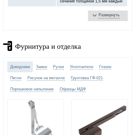
сечения толщиной 1,5 мм каждый
Развернуть
базальтовая плита
Противопожарное
терморасширяющаяся
заполнение:
лента
противодымное уплотнение
Фурнитура и отделка
противопожарный «DOORLOCK»,
Замок:
ручка «Антипаника»
Петли:
на закрытых подшипниках Ø20 мм
Доводчики
Замки
Ручки
Уплотнители
Глазки
порошковое напыление –
выбрать
Петли
Рисунок на металле
Грунтовка ГФ-021
Отделка двери:
цвет по каталогу цветов RAL
)
Порошковое напыление
Образцы МДФ
противопожарный стеклопакет
Дополнительно:
вентиляция-жалюзи