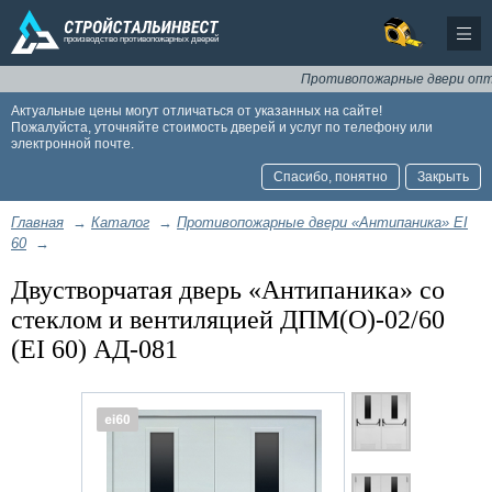
Противопожарные двери оптом и 
Актуальные цены могут отличаться от указанных на сайте!
Пожалуйста, уточняйте стоимость дверей и услуг по телефону или
электронной почте.
Спасибо, понятно
Закрыть
Главная
→
Каталог
→
Противопожарные двери «Антипаника» EI
60
→
Двустворчатая дверь «Антипаника» со
стеклом и вентиляцией ДПМ(О)-02/60
(EI 60) АД-081