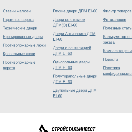
Ставни жалюзи
Глухие двери ДПМ EI-60
Фильтр товаров
Гаражные ворота
Двери со стеклом
Фотогалерея
ДПМ(О) EI-60
Технические двери
Полезные стать
Двери Антипаника ДПМ
Бронированные двери
Калькулятор оп
EI-60
заказа
Противопожарные люки
Двери с вентиляцией
Комплектация и
ДПМ EI-60
Кровельные люки
Новости
Однопольные двери
Противопожарные
ДПМ EI-60
ворота
Политика
конфиденциаль
Полуторапольные двери
ДПМ EI-60
Двупольные двери ДПМ
EI-60