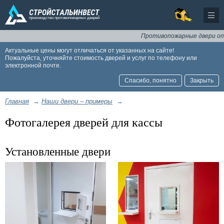
Противопожарные двери оптом и
Актуальные цены могут отличаться от указанных на сайте!
Пожалуйста, уточняйте стоимость дверей и услуг по телефону или
электронной почте.
Спасибо, понятно
Закрыть
Главная
→
Наши двери – примеры
→
Фотогалерея дверей для кассы
Установленные двери