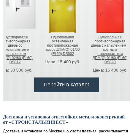
Однопольная
Однопольная
Двупольная дв
остекленная
противопожарная
«Антипаника
противопожарная
дверь с напылением и
ДПМ-02/60 (EI 
дверь ДПМ(О)-01/60
круглым
АД-009
(EI 60) DS002
стеклопакетом
Цена:
20 700
р
ДПМ(О)-01/60 (EI 60)
Цена:
15 400
руб.
DS020
Цена:
16 400
руб.
Перейти в каталог
Доставка и установка огнестойких металлоконструкций
от «СТРОЙСТАЛЬИНВЕСТ»
Доставка и установка по Москве и области платная, рассчитывается