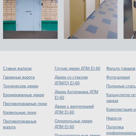
Ставни жалюзи
Глухие двери ДПМ EI-60
Фильтр товаров
Гаражные ворота
Двери со стеклом
Фотогалерея
ДПМ(О) EI-60
Технические двери
Полезные стать
Двери Антипаника ДПМ
Бронированные двери
Калькулятор оп
EI-60
заказа
Противопожарные люки
Двери с вентиляцией
Комплектация и
ДПМ EI-60
Кровельные люки
Новости
Однопольные двери
Противопожарные
ДПМ EI-60
ворота
Политика
конфиденциаль
Полуторапольные двери