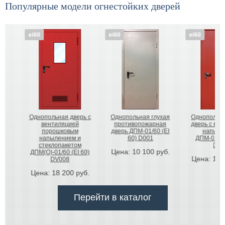
Популярные модели огнестойких дверей
Однопольная глухая
Однопольная глухая
Двупольная глу
противопожарная
дверь с порошковым
дверь с порошк
дверь ДПМ-01/60 (EI
напылением
напылением
60) D001
ДПМ-01/60 (EI 60)
ДПМ-02/60 (EI 
D007
D009
Цена:
10 100
руб.
Цена:
11 200
руб.
Цена:
15 500
р
Перейти в каталог