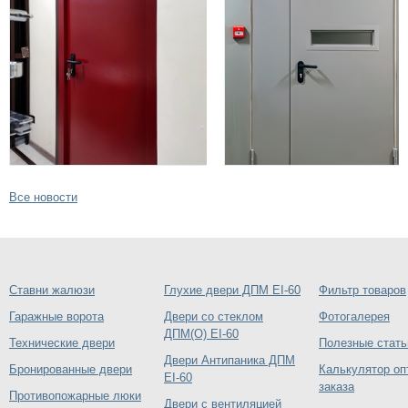
Все новости
Ставни жалюзи
Глухие двери ДПМ EI-60
Фильтр товаров
Гаражные ворота
Двери со стеклом
Фотогалерея
ДПМ(О) EI-60
Технические двери
Полезные стать
Двери Антипаника ДПМ
Бронированные двери
Калькулятор оп
EI-60
заказа
Противопожарные люки
Двери с вентиляцией