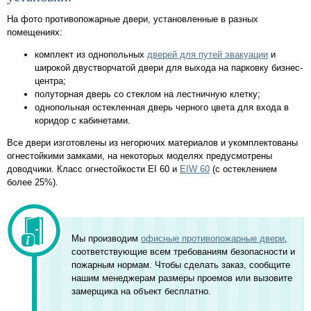
На фото противопожарные двери, установленные в разных
помещениях:
комплект из однопольных
дверей для путей эвакуации
и
широкой двустворчатой двери для выхода на парковку бизнес-
центра;
полуторная дверь со стеклом на лестничную клетку;
однопольная остекленная дверь черного цвета для входа в
коридор с кабинетами.
Все двери изготовлены из негорючих материалов и укомплектованы
огнестойкими замками, на некоторых моделях предусмотрены
доводчики. Класс огнестойкости EI 60 и
EIW 60
(с остеклением
более 25%).
Мы производим
офисные противопожарные двери
,
соответствующие всем требованиям безопасности и
пожарным нормам. Чтобы сделать заказ, сообщите
нашим менеджерам размеры проемов или вызовите
замерщика на объект бесплатно.