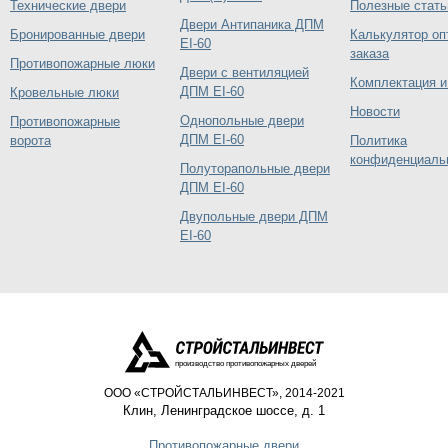
Технические двери
Полезные стать
Двери Антипаника ДПМ
Бронированные двери
Калькулятор оп
EI-60
заказа
Противопожарные люки
Двери с вентиляцией
Комплектация и
ДПМ EI-60
Кровельные люки
Новости
Однопольные двери
Противопожарные
ДПМ EI-60
ворота
Политика
конфиденциаль
Полуторапольные двери
ДПМ EI-60
Двупольные двери ДПМ
EI-60
производство противопожарных дверей
ООО «СТРОЙСТАЛЬИНВЕСТ», 2014-2021
Клин
,
Ленинградское шоссе, д. 1
Противопожарные двери