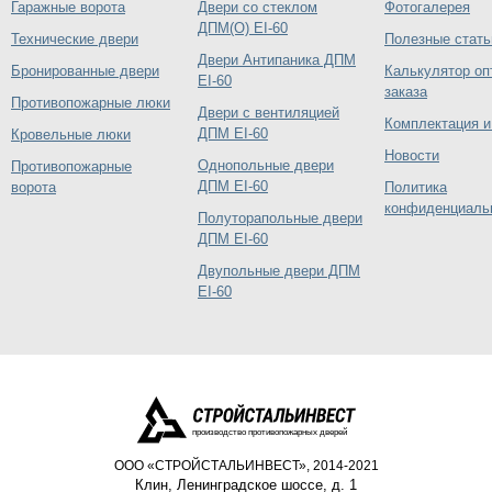
Гаражные ворота
Двери со стеклом
Фотогалерея
ДПМ(О) EI-60
Технические двери
Полезные стать
Двери Антипаника ДПМ
Бронированные двери
Калькулятор оп
EI-60
заказа
Противопожарные люки
Двери с вентиляцией
Комплектация и
ДПМ EI-60
Кровельные люки
Новости
Однопольные двери
Противопожарные
ДПМ EI-60
ворота
Политика
конфиденциаль
Полуторапольные двери
ДПМ EI-60
Двупольные двери ДПМ
EI-60
производство противопожарных дверей
ООО «СТРОЙСТАЛЬИНВЕСТ», 2014-2021
Клин
,
Ленинградское шоссе, д. 1