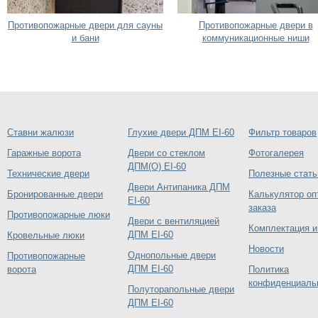
Противопожарные двери для сауны
Противопожарные двери в
и бани
коммуникационные ниши
Ставни жалюзи
Глухие двери ДПМ EI-60
Фильтр товаров
Гаражные ворота
Двери со стеклом
Фотогалерея
ДПМ(О) EI-60
Технические двери
Полезные стать
Двери Антипаника ДПМ
Бронированные двери
Калькулятор оп
EI-60
заказа
Противопожарные люки
Двери с вентиляцией
Комплектация и
ДПМ EI-60
Кровельные люки
Новости
Однопольные двери
Противопожарные
ДПМ EI-60
ворота
Политика
конфиденциаль
Полуторапольные двери
ДПМ EI-60