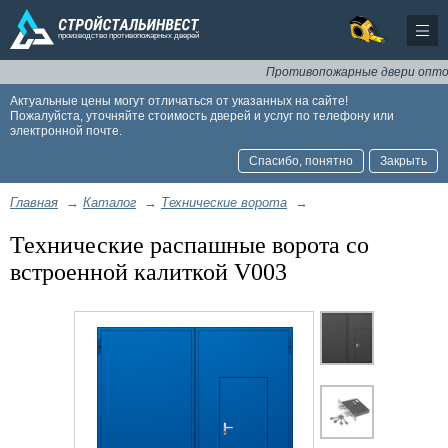
Противопожарные двери оптом и
Актуальные цены могут отличаться от указанных на сайте!
Пожалуйста, уточняйте стоимость дверей и услуг по телефону или
электронной почте.
Спасибо, понятно
Закрыть
Главная
→
Каталог
→
Технические ворота
→
Технические распашные ворота со
встроенной калиткой V003