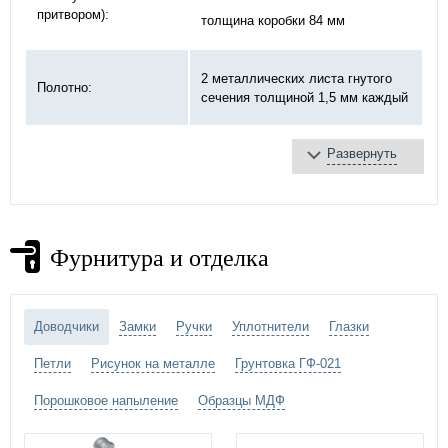
притвором):
толщина коробки 84 мм
2 металлических листа гнутого
Полотно:
сечения толщиной 1,5 мм каждый
Заполнение:
нет
Развернуть
«МЕТТЭМ» 4-х ригельный, 4-х
Замок:
оборотный
Фурнитура и отделка
на закрытых подшипниках
Петли:
диаметром 32 мм (4 шт.)
покраска - грунтовка ГФ-021 -
Отделка ворот:
Доводчики
Замки
Ручки
Уплотнители
Глазки
выбрать цвет грунтовки
Петли
Рисунок на металле
Грунтовка ГФ-021
Порошковое напыление
Образцы МДФ