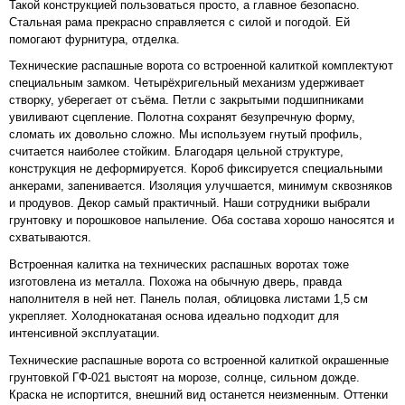
Такой конструкцией пользоваться просто, а главное безопасно.
Стальная рама прекрасно справляется с силой и погодой. Ей
помогают фурнитура, отделка.
Технические распашные ворота со встроенной калиткой комплектуют
специальным замком. Четырёхригельный механизм удерживает
створку, уберегает от съёма. Петли с закрытыми подшипниками
увиливают сцепление. Полотна сохранят безупречную форму,
сломать их довольно сложно. Мы используем гнутый профиль,
считается наиболее стойким. Благодаря цельной структуре,
конструкция не деформируется. Короб фиксируется специальными
анкерами, запенивается. Изоляция улучшается, минимум сквозняков
и продувов. Декор самый практичный. Наши сотрудники выбрали
грунтовку и порошковое напыление. Оба состава хорошо наносятся и
схватываются.
Встроенная калитка на технических распашных воротах тоже
изготовлена из металла. Похожа на обычную дверь, правда
наполнителя в ней нет. Панель полая, облицовка листами 1,5 см
укрепляет. Холоднокатаная основа идеально подходит для
интенсивной эксплуатации.
Технические распашные ворота со встроенной калиткой окрашенные
грунтовкой ГФ-021 выстоят на морозе, солнце, сильном дожде.
Краска не испортится, внешний вид останется неизменным. Оттенки