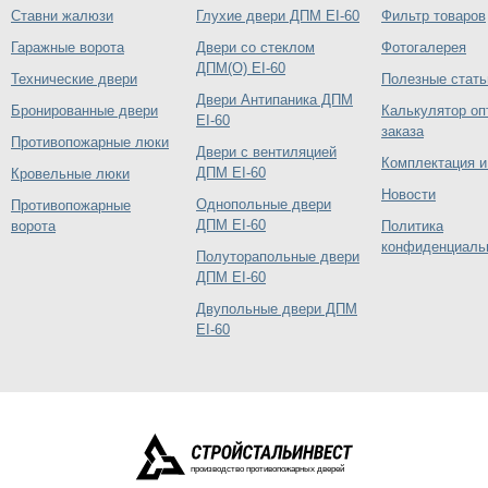
Ставни жалюзи
Глухие двери ДПМ EI-60
Фильтр товаров
Гаражные ворота
Двери со стеклом
Фотогалерея
ДПМ(О) EI-60
Технические двери
Полезные стать
Двери Антипаника ДПМ
Бронированные двери
Калькулятор оп
EI-60
заказа
Противопожарные люки
Двери с вентиляцией
Комплектация и
ДПМ EI-60
Кровельные люки
Новости
Однопольные двери
Противопожарные
ДПМ EI-60
ворота
Политика
конфиденциаль
Полуторапольные двери
ДПМ EI-60
Двупольные двери ДПМ
EI-60
производство противопожарных дверей