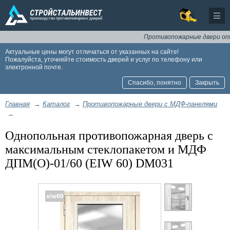
Противопожарные двери оптом и
Актуальные цены могут отличаться от указанных на сайте!
Пожалуйста, уточняйте стоимость дверей и услуг по телефону или
электронной почте.
Спасибо, понятно
Закрыть
Главная
→
Каталог
→
Противопожарные двери с МДФ-панелями
→
Однопольная противопожарная дверь с
максимальным стеклопакетом и МДФ
ДПМ(О)-01/60 (EIW 60) DM031