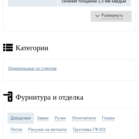
сечения толщиной 1,5 мм каждый
Развернуть
базальтовая плита
Противопожарное
терморасширяющаяся
заполнение:
лента
противодымное уплотнение
Категории
противопожарный «DOORLOCK»,
Замок:
ручка хром
2 шт, на закрытых подшипниках
Однопольные со стеклом
Петли:
Ø20 мм
Отделка двери:
МДФ панель
Фурнитура и отделка
Дополнительно:
максимальный стеклопакет
Доводчики
Замки
Ручки
Уплотнители
Глазки
Петли
Рисунок на металле
Грунтовка ГФ-021