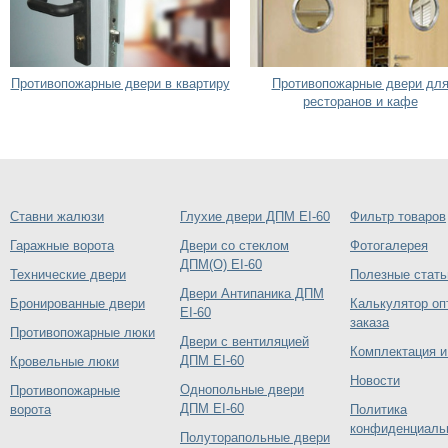
Противопожарные двери в квартиру
Противопожарные двери дл
ресторанов и кафе
Ставни жалюзи
Глухие двери ДПМ EI-60
Фильтр товаров
Гаражные ворота
Двери со стеклом
Фотогалерея
ДПМ(О) EI-60
Технические двери
Полезные стать
Двери Антипаника ДПМ
Бронированные двери
Калькулятор оп
EI-60
заказа
Противопожарные люки
Двери с вентиляцией
Комплектация и
ДПМ EI-60
Кровельные люки
Новости
Однопольные двери
Противопожарные
ДПМ EI-60
ворота
Политика
конфиденциаль
Полуторапольные двери