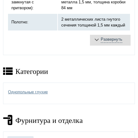
замкнутая с
металла 1,5 мм, толщина коробки
притвором):
84 мм
2 металлических листа гнутого
Полотно:
сечения толщиной 1,5 мм каждый
Развернуть
базальтовая плита
Противопожарное
терморасширяющаяся
заполнение:
лента
противодымное уплотнение
Категории
противопожарный «DOORLOCK»,
Замок:
ручка черная
2 шт, на закрытых подшипниках
Однопольные глухие
Петли:
Ø20 мм
порошковое напыление -
выбрать
Отделка двери:
цвет по каталогу цветов RAL
)
Фурнитура и отделка
Дополнительно:
стыковочный узел