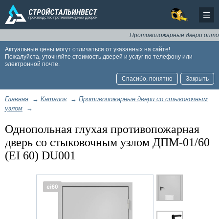
Противопожарные двери оптом и 
Актуальные цены могут отличаться от указанных на сайте!
Пожалуйста, уточняйте стоимость дверей и услуг по телефону или
электронной почте.
Спасибо, понятно
Закрыть
Главная
→
Каталог
→
Противопожарные двери со стыковочным
узлом
→
Однопольная глухая противопожарная
дверь со стыковочным узлом ДПМ-01/60
(EI 60) DU001