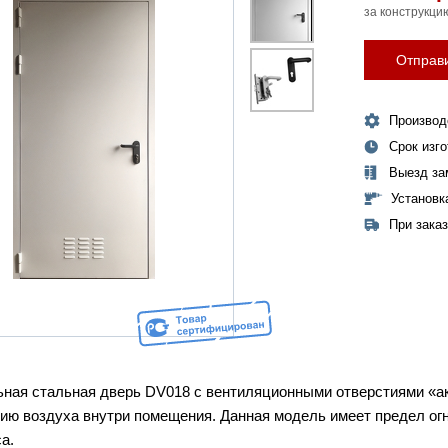
за конструкци
Отправи
Производ
Срок изг
Выезд за
Установк
При зака
ная стальная дверь
DV018
с вентиляционными отверстиями «а
ию воздуха внутри помещения. Данная модель имеет предел огне
а.