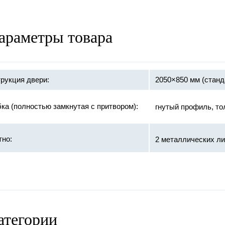
араметры товара
рукция двери:
2050×850 мм (станд
ка (полностью замкнутая с притвором):
гнутый профиль, то
тно:
2 металлических ли
базальтовая 
ивопожарное заполнение:
терморасшир
противодымно
атегории