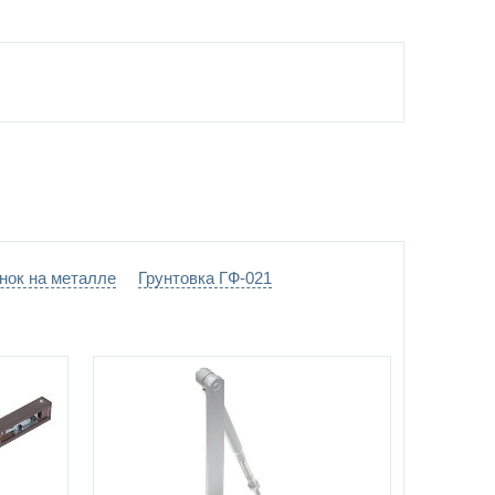
«DOORLOCK», ручка черная
пниках Ø20 мм
ние -
выбрать цвет по каталогу цветов RAL
)
верстия
нок на металле
Грунтовка ГФ-021