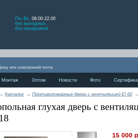
Пн.-Вс.
08.00-22.00
без выходных,
без праздников
П
!
фону или электронной почте.
Монтаж
Оптом
Новости
Фото
Сертифика
→
Каталог
→
Противопожарные двери с вентиляцией EI 60
польная глухая дверь с вентиля
18
15 000
р