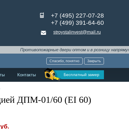
+7 (495) 227-07-28
+7 (499) 391-64-60
stroystalinvest@mail.ru
ротивопожарные двери оптом и в розницу напрямую от произв
Спасибо, понятно
Закрыть
Бесплатный замер
ты
Контакты
→
цией ДПМ-01/60 (EI 60)
уб.