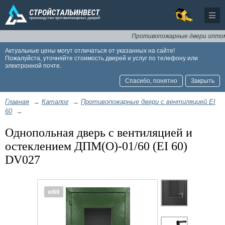
Противопожарные двери оптом и в
Актуальные цены могут отличаться от указанных на сайте!
Пожалуйста, уточняйте стоимость дверей и услуг по телефону или
электронной почте.
Спасибо, понятно
Закрыть
Главная
→
Каталог
→
Противопожарные двери с вентиляцией EI
60
→
Однопольная дверь с вентиляцией и
остеклением ДПМ(О)-01/60 (EI 60)
DV027