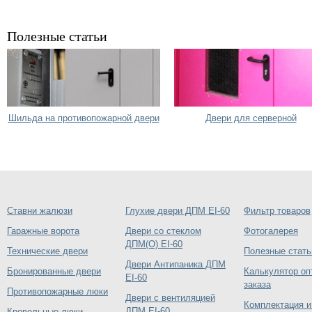
Полезные статьи
Шильда на противопожарной двери
Двери для серверной
Ставни жалюзи
Глухие двери ДПМ EI-60
Фильтр товаров
Гаражные ворота
Двери со стеклом
Фотогалерея
ДПМ(О) EI-60
Технические двери
Полезные стать
Двери Антипаника ДПМ
Бронированные двери
Калькулятор оп
EI-60
заказа
Противопожарные люки
Двери с вентиляцией
Комплектация и
ДПМ EI-60
Кровельные люки