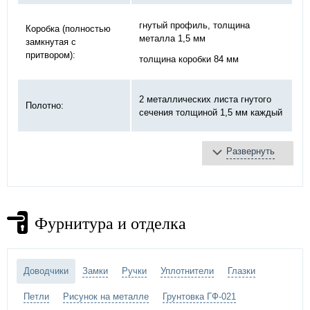
гнутый профиль, толщина
Коробка (полностью
металла 1,5 мм
замкнутая с
притвором):
толщина коробки 84 мм
2 металлических листа гнутого
Полотно:
сечения толщиной 1,5 мм каждый
Развернуть
базальтовая плита
Противопожарное
терморасширяющаяся
заполнение:
лента
противодымное уплотнение
Фурнитура и отделка
Замок:
«DOORLOCK»
на закрытых подшипниках
Петли:
диаметром 20 мм
Доводчики
Замки
Ручки
Уплотнители
Глазки
Петли
Рисунок на металле
Грунтовка ГФ-021
порошковое напыление –
выбрать
Отделка двери: