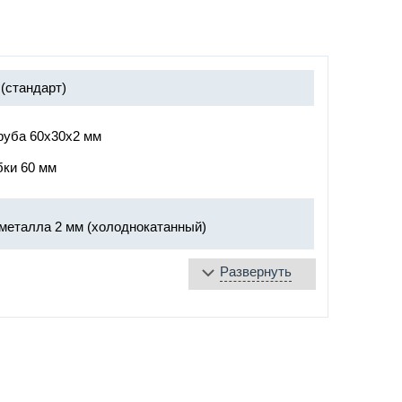
(стандарт)
руба 60х30х2 мм
бки 60 мм
металла 2 мм (холоднокатанный)
Развернуть
мм (4 шт.) + противовзломный механизм
нтовка ГФ-021 -
выбрать цвет грунтовки