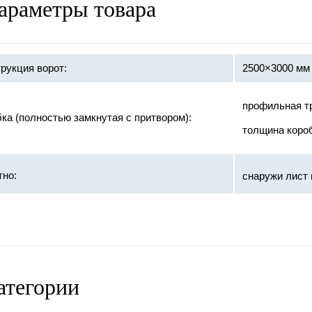
араметры товара
рукция ворот:
2500×3000 мм 
профильная т
ка (полностью замкнутая с притвором):
толщина коро
тно:
снаружи лист 
ивопожарное заполнение:
нет
:
«METTEM»
и:
диаметром 32 
атегории
ка ворот:
покраска - гру