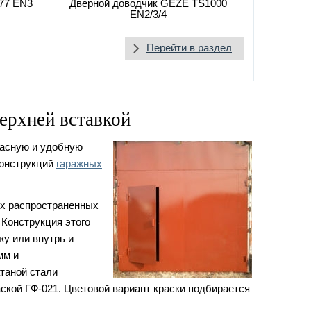
77 EN3
Дверной доводчик GEZE TS1000
EN2/3/4
Перейти в раздел
ерхней вставкой
пасную и удобную
конструкций
гаражных
ых распространенных
 Конструкция этого
жу или внутрь и
мм и
таной стали
аской ГФ-021. Цветовой вариант краски подбирается