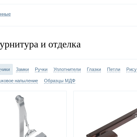
енные
урнитура и отделка
чики
Замки
Ручки
Уплотнители
Глазки
Петли
Рису
ковое напыление
Образцы МДФ