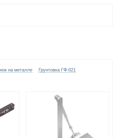
нок на металле
Грунтовка ГФ-021