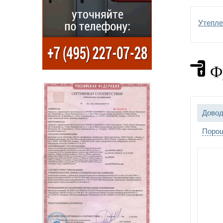
Утепл
Ф
Довод
Порош