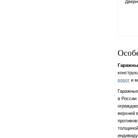
Дверн
Особе
Гаражные
конструк
ворот
и м
Гаражные
в России
ограждаю
верхней 
противов
толщиной
индивиду