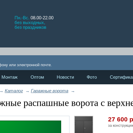
Пн.-Вс.
08.00-22.00
без выходных,
без праздников
П
!
фону или электронной почте.
Монтаж
Оптом
Новости
Фото
Сертифика
→
Каталог
→
Гаражные ворота
→
жные распашные ворота с верхн
27 600
р
за конструкци