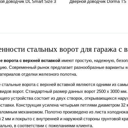
ой доводчик DL Smart Size 3
Дверной доводчик Dorma TS 
нности стальных ворот для гаража с в
 ворота с верхней вставкой
имеют простую, надежную, безо
цию. Современный рынок предлагает разнообразные варианты 
атериалов отделки железного полотна.
 стальные ворота с верхней вставкой являются одними из сам
 видов ворот. Стандартный размер данных ворот 2500 х 3000 мм.
щего устройства состоит из двух створок, открывающихся нару
вставки. Конструкция усилена четырьмя петлями диаметром 32 
зломным механизмом. Полотно произведено из листа холоднока
 2 мм и покрыто с внутренней и наружной стороны грунтовой кр
ально, в соответствии с пожеланиями клиента.