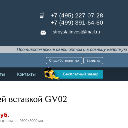
+7 (495) 227-07-28
+7 (499) 391-64-60
stroystalinvest@mail.ru
ротивопожарные двери оптом и в розницу напрямую от произв
Спасибо, понятно
Закрыть
Бесплатный замер
ты
Контакты
ей вставкой GV02
уб.
ю в размере 2500×3000 мм