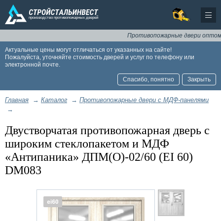
Противопожарные двери оптом и в 
Актуальные цены могут отличаться от указанных на сайте!
Пожалуйста, уточняйте стоимость дверей и услуг по телефону или
электронной почте.
Спасибо, понятно
Закрыть
Главная
→
Каталог
→
Противопожарные двери с МДФ-панелями
→
Двустворчатая противопожарная дверь с
широким стеклопакетом и МДФ
«Антипаника» ДПМ(О)-02/60 (EI 60)
DM083