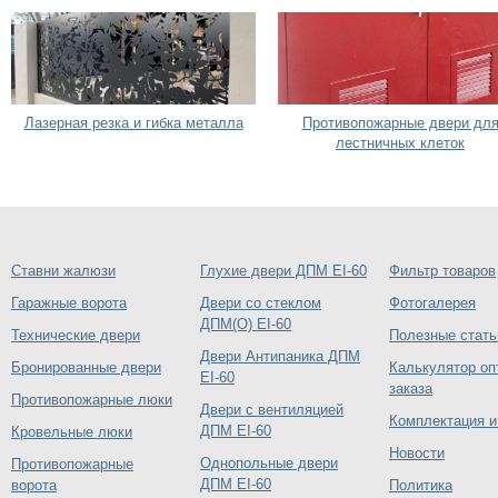
Лазерная резка и гибка металла
Противопожарные двери дл
лестничных клеток
Ставни жалюзи
Глухие двери ДПМ EI-60
Фильтр товаров
Гаражные ворота
Двери со стеклом
Фотогалерея
ДПМ(О) EI-60
Технические двери
Полезные стать
Двери Антипаника ДПМ
Бронированные двери
Калькулятор оп
EI-60
заказа
Противопожарные люки
Двери с вентиляцией
Комплектация и
ДПМ EI-60
Кровельные люки
Новости
Однопольные двери
Противопожарные
ДПМ EI-60
ворота
Политика