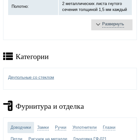
2 металлических листа гнутого
Полотно:
сечения толщиной 1,5 мм каждый
Развернуть
базальтовая плита
Противопожарное
терморасширяющаяся
заполнение:
лента
противодымное уплотнение
Категории
противопожарный «DOORLOCK»,
Замок:
«Антипаника» ручка хром
4 шт, на закрытых подшипниках
Двупольные со стеклом
Петли:
Ø20 мм
Отделка двери:
МДФ панель
Фурнитура и отделка
Дополнительно:
стеклопакет
Доводчики
Замки
Ручки
Уплотнители
Глазки
Петли
Рисунок на металле
Грунтовка ГФ-021