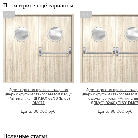
Посмотрите ещё варианты
Двустворчатая противопожарная
Двустворчатая противопожа
дверь с круглым стеклопакетом и МДФ
дверь с круглым стеклопакетом
«Антипаника» ДПМ(О)-02/60 (EI 60)
с двумя ручками «Антипани
DM077
ДПМ(О)-02/60 (EI 60) DM0
Цена:
85 000
руб.
Цена:
85 000
руб.
Полезные статьи