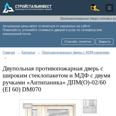
Противопожарные двери оптом и в розн
Актуальные цены могут отличаться от указанных на сайте!
Пожалуйста, уточняйте стоимость дверей и услуг по телефону или
электронной почте.
Спасибо, понятно
Закрыть
Главная
→
Каталог
→
Противопожарные двери с МДФ-панелями
→
Двупольная противопожарная дверь с
широким стеклопакетом и МДФ с двумя
ручками «Антипаника» ДПМ(О)-02/60
(EI 60) DM070