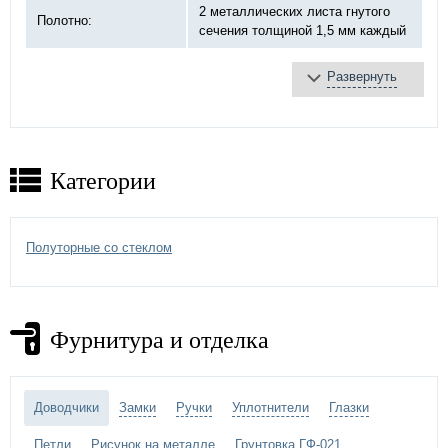
2 металлических листа гнутого
Полотно:
сечения толщиной 1,5 мм каждый
Развернуть
базальтовая плита
Противопожарное
терморасширяющаяся
заполнение:
лента
противодымное уплотнение
Категории
противопожарный «DOORLOCK»,
Замок:
«Антипаника» ручка хром
Петли:
на закрытых подшипниках Ø20 мм
Полуторные со стеклом
Отделка двери:
МДФ панель
Дополнительно:
стеклопакет
Фурнитура и отделка
Доводчики
Замки
Ручки
Уплотнители
Глазки
Петли
Рисунок на металле
Грунтовка ГФ-021