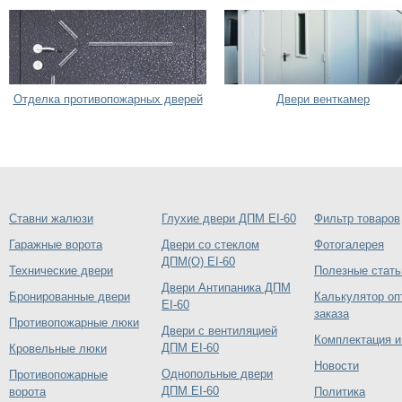
Отделка противопожарных дверей
Двери венткамер
Ставни жалюзи
Глухие двери ДПМ EI-60
Фильтр товаров
Гаражные ворота
Двери со стеклом
Фотогалерея
ДПМ(О) EI-60
Технические двери
Полезные стать
Двери Антипаника ДПМ
Бронированные двери
Калькулятор оп
EI-60
заказа
Противопожарные люки
Двери с вентиляцией
Комплектация и
ДПМ EI-60
Кровельные люки
Новости
Однопольные двери
Противопожарные
ДПМ EI-60
ворота
Политика