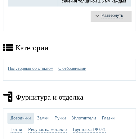
сечения толщиной 1,5 мм каждый
Развернуть
базальтовая плита
Противопожарное
терморасширяющаяся
заполнение:
лента
противодымное уплотнение
Категории
противопожарный «DOORLOCK»,
Замок:
ручка черная
Петли:
на закрытых подшипниках Ø20 мм
Полуторные со стеклом
С отбойниками
порошковое напыление –
выбрать
Отделка двери:
цвет по каталогу цветов RAL
)
Фурнитура и отделка
противопожарный стеклопакет
Дополнительно:
отбойник
Доводчики
Замки
Ручки
Уплотнители
Глазки
Петли
Рисунок на металле
Грунтовка ГФ-021