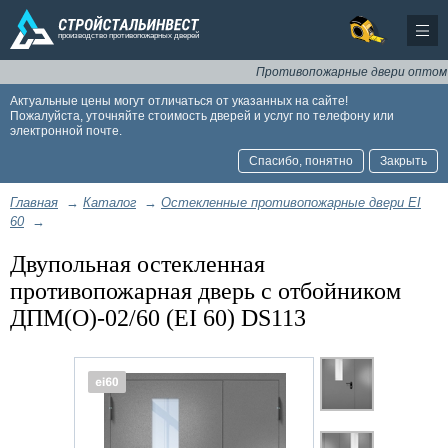
Противопожарные двери оптом и в р
Актуальные цены могут отличаться от указанных на сайте!
Пожалуйста, уточняйте стоимость дверей и услуг по телефону или
электронной почте.
Спасибо, понятно
Закрыть
Главная
→
Каталог
→
Остекленные противопожарные двери EI
60
→
Двупольная остекленная
противопожарная дверь с отбойником
ДПМ(О)-02/60 (EI 60) DS113