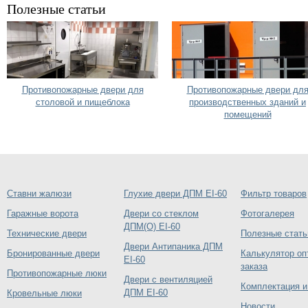
Полезные статьи
Противопожарные двери для
Противопожарные двери дл
столовой и пищеблока
производственных зданий и
помещений
Ставни жалюзи
Глухие двери ДПМ EI-60
Фильтр товаров
Гаражные ворота
Двери со стеклом
Фотогалерея
ДПМ(О) EI-60
Технические двери
Полезные стать
Двери Антипаника ДПМ
Бронированные двери
Калькулятор оп
EI-60
заказа
Противопожарные люки
Двери с вентиляцией
Комплектация и
ДПМ EI-60
Кровельные люки
Новости