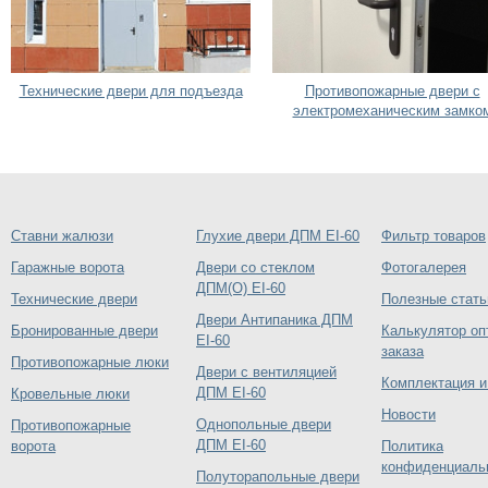
Технические двери для подъезда
Противопожарные двери с
электромеханическим замко
Ставни жалюзи
Глухие двери ДПМ EI-60
Фильтр товаров
Гаражные ворота
Двери со стеклом
Фотогалерея
ДПМ(О) EI-60
Технические двери
Полезные стать
Двери Антипаника ДПМ
Бронированные двери
Калькулятор оп
EI-60
заказа
Противопожарные люки
Двери с вентиляцией
Комплектация и
ДПМ EI-60
Кровельные люки
Новости
Однопольные двери
Противопожарные
ДПМ EI-60
ворота
Политика
конфиденциаль
Полуторапольные двери