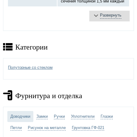
сечения толщиной 1,5 мм каждый
Развернуть
базальтовая плита
Противопожарное
терморасширяющаяся
заполнение:
лента
противодымное уплотнение
Категории
противопожарный «DOORLOCK»,
Замок:
ручка хром
Петли:
на закрытых подшипниках Ø20 мм
Полуторные со стеклом
Отделка двери:
МДФ панель
Дополнительно:
стеклопакет
Фурнитура и отделка
Доводчики
Замки
Ручки
Уплотнители
Глазки
Петли
Рисунок на металле
Грунтовка ГФ-021