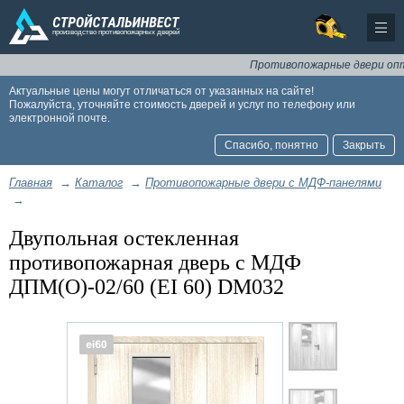
Противопожарные двери оптом и
Актуальные цены могут отличаться от указанных на сайте!
Пожалуйста, уточняйте стоимость дверей и услуг по телефону или
электронной почте.
Спасибо, понятно
Закрыть
Главная
→
Каталог
→
Противопожарные двери с МДФ-панелями
→
Двупольная остекленная
противопожарная дверь с МДФ
ДПМ(О)-02/60 (EI 60) DM032