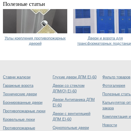
Полезные статьи
Узлы крепления противопожарных
Двери и ворота для
дверей
трансформаторных подстанц
Ставни жалюзи
Глухие двери ДПМ EI-60
Фильтр товаров
Гаражные ворота
Двери со стеклом
Фотогалерея
ДПМ(О) EI-60
Технические двери
Полезные стать
Двери Антипаника ДПМ
Бронированные двери
Калькулятор оп
EI-60
заказа
Противопожарные люки
Двери с вентиляцией
Комплектация и
ДПМ EI-60
Кровельные люки
Новости
Однопольные двери
Противопожарные