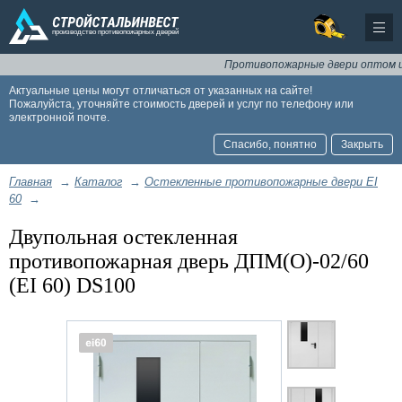
Противопожарные двери оптом и в р
Актуальные цены могут отличаться от указанных на сайте!
Пожалуйста, уточняйте стоимость дверей и услуг по телефону или
электронной почте.
Спасибо, понятно
Закрыть
Главная
→
Каталог
→
Остекленные противопожарные двери EI
60
→
Двупольная остекленная
противопожарная дверь ДПМ(О)-02/60
(EI 60) DS100