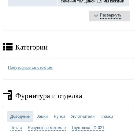
сечения толщиной 1,5 мм каждый
Развернуть
базальтовая плита
Противопожарное
терморасширяющаяся
заполнение:
лента
противодымное уплотнение
Категории
противопожарный «DOORLOCK»,
Замок:
ручка черная
Петли:
на закрытых подшипниках Ø20 мм
Полуторные со стеклом
порошковое напыление –
выбрать
Отделка двери:
цвет по каталогу цветов RAL
)
Фурнитура и отделка
Дополнительно:
противопожарный стеклопакет
Доводчики
Замки
Ручки
Уплотнители
Глазки
Петли
Рисунок на металле
Грунтовка ГФ-021