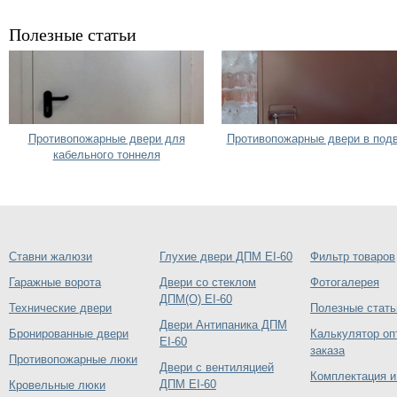
Полезные статьи
Противопожарные двери для
Противопожарные двери в под
кабельного тоннеля
Ставни жалюзи
Глухие двери ДПМ EI-60
Фильтр товаров
Гаражные ворота
Двери со стеклом
Фотогалерея
ДПМ(О) EI-60
Технические двери
Полезные стать
Двери Антипаника ДПМ
Бронированные двери
Калькулятор оп
EI-60
заказа
Противопожарные люки
Двери с вентиляцией
Комплектация и
ДПМ EI-60
Кровельные люки