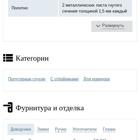
2 металлических листа гнутого
Полотно:
сечения толщиной 1,5 мм каждый
Развернуть
базальтовая плита
Противопожарное
терморасширяющаяся
заполнение:
лента
противодымное уплотнение
Категории
противопожарный «DOORLOCK»,
Замок:
ручка черная
4 шт, на закрытых подшипниках
Полуторные глухие
С отбойниками
Для коридора
Петли:
Ø20 мм
порошковое напыление -
выбрать
Отделка двери:
цвет по каталогу цветов RAL
)
Фурнитура и отделка
отбойная пластина из
Дополнительно:
нержавеющей стали
Доводчики
Замки
Ручки
Уплотнители
Глазки