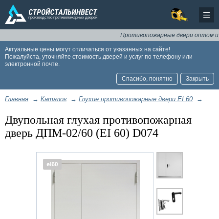
Противопожарные двери оптом и в роз
Актуальные цены могут отличаться от указанных на сайте!
Пожалуйста, уточняйте стоимость дверей и услуг по телефону или
электронной почте.
Спасибо, понятно
Закрыть
Главная
→
Каталог
→
Глухие противопожарные двери EI 60
→
Двупольная глухая противопожарная
дверь ДПМ-02/60 (EI 60) D074